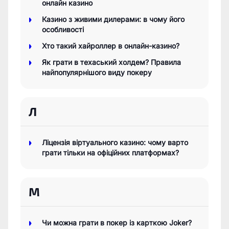
онлайн казино
Казино з живими дилерами: в чому його
особливості
Хто такий хайроллер в онлайн-казино?
Як грати в техаський холдем? Правила
найпопулярнішого виду покеру
Л
Ліцензія віртуального казино: чому варто
грати тільки на офіційних платформах?
М
Чи можна грати в покер із карткою Joker?