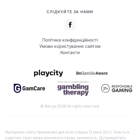
СЛІДКУЙТЕ ЗА НАМИ
Політика конфіденційності
Умови користування сайтом
Контакти
© Bet.ua 2026 All rights reserved.
Матеріали сайту призначені для осіб старше 21 року (21+). Участь в
азартних іграх може викликати ігрову залежність. Дотримуйтесь