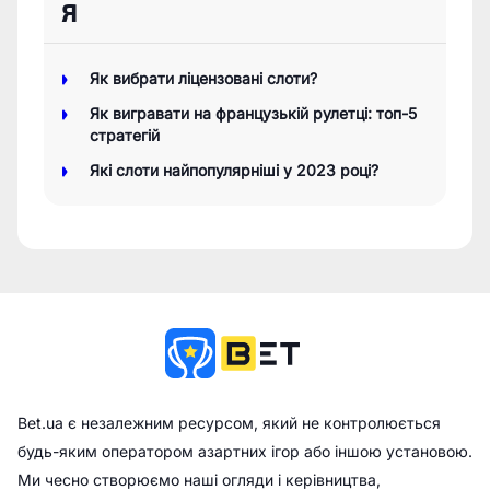
Я
Як вибрати ліцензовані слоти?
Як вигравати на французькій рулетці: топ-5
стратегій
Які слоти найпопулярніші у 2023 році?
Bet.ua є незалежним ресурсом, який не контролюється
будь-яким оператором азартних ігор або іншою установою.
Ми чесно створюємо наші огляди і керівництва,