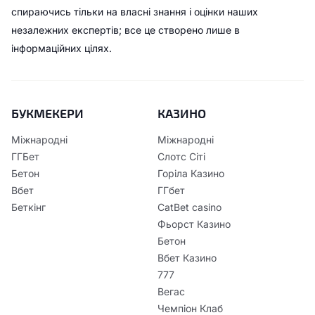
спираючись тільки на власні знання і оцінки наших
незалежних експертів; все це створено лише в
інформаційних цілях.
БУКМЕКЕРИ
КАЗИНО
Міжнародні
Міжнародні
ГГБет
Слотс Сіті
Бетон
Горіла Казино
Вбет
ГГбет
Беткінг
CatBet casino
Фьорст Казино
Бетон
Вбет Казино
777
Вегас
Чемпіон Клаб