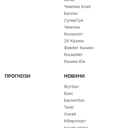
Чемпіон Клаб
Беткінг
СуперГра
Чемпіон
Космолот
2К Казино
Фавбет Казино
Космобет
Казино Юа
ПРОГНОЗИ
НОВИНИ
Футбол
Бокс
Баскетбол
Теніс
Хокей
Кіберспорт
Інший спорт