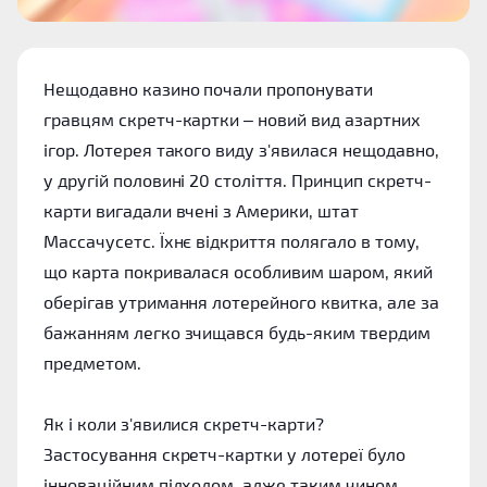
Нещодавно казино почали пропонувати
гравцям скретч-картки – новий вид азартних
ігор. Лотерея такого виду з'явилася нещодавно,
у другій половині 20 століття. Принцип скретч-
карти вигадали вчені з Америки, штат
Массачусетс. Їхнє відкриття полягало в тому,
що карта покривалася особливим шаром, який
оберігав утримання лотерейного квитка, але за
бажанням легко зчищався будь-яким твердим
предметом.
Як і коли з'явилися скретч-карти?
Застосування скретч-картки у лотереї було
інноваційним підходом, адже таким чином