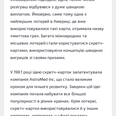
розіграш відбувався з дуже швидкою
виплатою. Ймовірно, саме тому одна з
найперших лотерей в Америці, де вже
використовувалися такі карти, отримала назву
«миттєва гра». Багато міжнародних та
місцевих лотерей стали користуватися скретч-
картами, використовуючи концепцію швидких
виграшів зі своїми призами.
У 1987 році ідею скретч-карток запатентувала
компанія AstroMed Inc, що стало великим
кроком для їхнього розвитку. Завдяки цій ідеї
компанія почала набувати все більшої
популярності в різних країнах. Крім лотереї,
скретч-картки використовувалися й у інших
напрямах, наприклад, у сфері реклами,