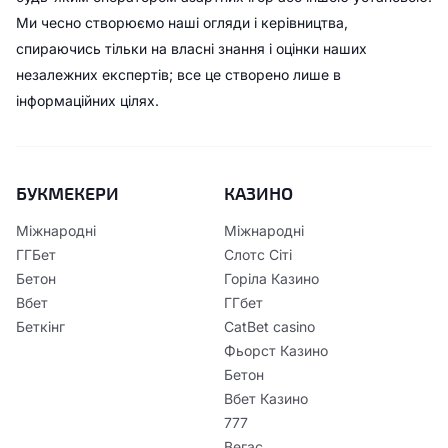
Ми чесно створюємо наші огляди і керівництва,
спираючись тільки на власні знання і оцінки наших
незалежних експертів; все це створено лише в
інформаційних цілях.
БУКМЕКЕРИ
КАЗИНО
Міжнародні
Міжнародні
ГГБет
Слотс Сіті
Бетон
Горіла Казино
Вбет
ГГбет
Беткінг
CatBet casino
Фьорст Казино
Бетон
Вбет Казино
777
Вегас