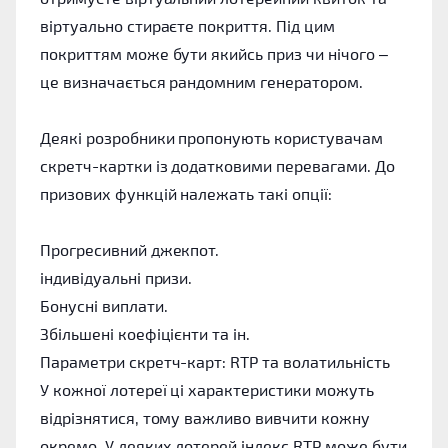
віртуально стираєте покриття. Під цим
покриттям може бути якийсь приз чи нічого –
це визначається рандомним генератором.
Деякі розробники пропонують користувачам
скретч-картки із додатковими перевагами. До
призових функцій належать такі опції:
Прогресивний джекпот.
індивідуальні призи.
Бонусні виплати.
Збільшені коефіцієнти та ін.
Параметри скретч-карт: RTP та волатильність
У кожної лотереї ці характеристики можуть
відрізнятися, тому важливо вивчити кожну
окремо. У деяких лотерей індекс RTP може бути