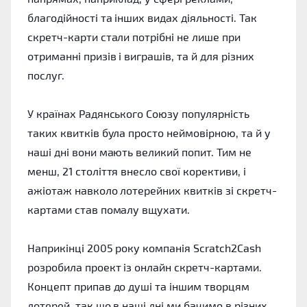
благодійності та інших видах діяльності. Так
скретч-карти стали потрібні не лише при
отриманні призів і виграшів, та й для різних
послуг.
У країнах Радянського Союзу популярність
таких квитків була просто неймовірною, та й у
наші дні вони мають великий попит. Тим не
менш, 21 століття внесло свої корективи, і
ажіотаж навколо лотерейних квитків зі скретч-
картами став помалу вщухати.
Наприкінці 2005 року компанія Scratch2Cash
розробила проект із онлайн скретч-картами.
Концепт припав до душі та іншим творцям
лотерей, так що в наші дні ми бачимо в різних