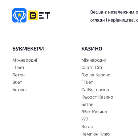
Bet.ua є незалежним 
огляди і керівництва,
БУКМЕКЕРИ
КАЗИНО
Міжнародні
Міжнародні
ГГБет
Слотс Сіті
Бетон
Горіла Казино
Вбет
ГГбет
Беткінг
CatBet casino
Фьорст Казино
Бетон
Вбет Казино
777
Вегас
Чемпіон Клаб