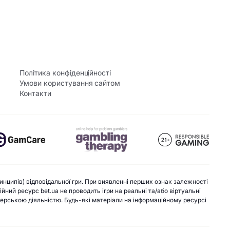
Політика конфіденційності
Умови користування сайтом
Контакти
инципів) відповідальної гри. При виявленні перших ознак залежності
ний ресурс bet.ua не проводить ігри на реальні та/або віртуальні
екерською діяльністю. Будь-які матеріали на інформаційному ресурсі