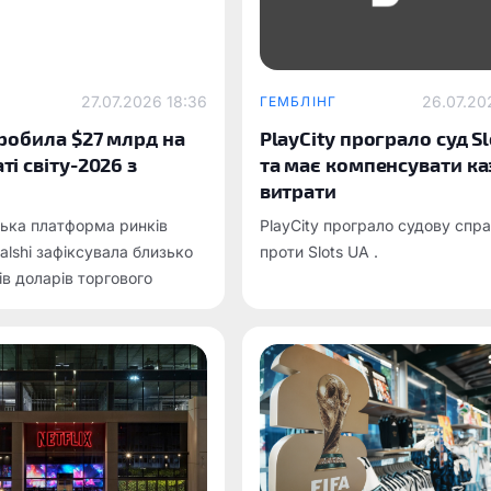
27.07.2026 18:36
26.07.20
ГЕМБЛІНГ
аробила $27 млрд на
PlayCity програло суд Sl
ті світу-2026 з
та має компенсувати к
витрати
ька платформа ринків
PlayCity програло судову спр
alshi зафіксувала близько
проти Slots UA .
ів доларів торгового
час чемпіонату світу-2026 .