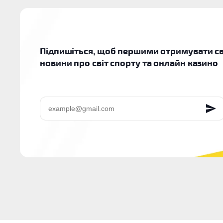
Підпишіться, щоб першими отримувати св
новини про світ спорту та онлайн казино
EMAIL