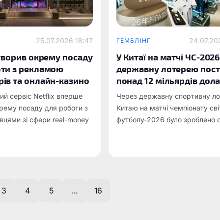
25.07.2026 18:47
24.07.20
ГЕМБЛІНГ
створив окрему посаду
У Китаї на матчі ЧС-202
оти з рекламою
державну лотерею пос
ів та онлайн-казино
понад 12 мільярдів дола
ий сервіс Netflix вперше
Через державну спортивну л
рему посаду для роботи з
Китаю на матчі чемпіонату сві
цями зі сфери real-money
футболу-2026 було зроблено 
іцензованими операторами
на 83,3 мільярда юанів, що
онлайн-казино.
еквівалентно приблизно 12,3 
доларів.
3
4
5
...
16