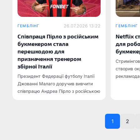
26.07.2026 13:22
ГЕМБЛІНГ
ГЕМБЛІНГ
Співпраця Пірло з російським
Netflix 
букмекером стала
для роб
перешкодою для
букмекер
призначення тренером
Стримінгов
збірної Італії
створив ок
Президент Федерації футболу Італії
рекламодав
Джованні Малаго доручив вивчити
gaming – л
співпрацю Андреа Пірло з російською
ставок та 
букмекерською компанією Fonbet на
тлі переговорів щодо призначення
фахівця головним тренером
1
2
національної збірної.