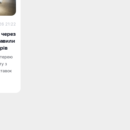
26 21:22
6 через
тавили
рів
отерею
ту з
ставок
мільярда