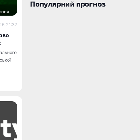
Популярний прогноз
26 21:37
сово
t
ального
ської