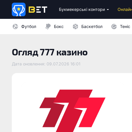
Букмекерські контори
Онлайн
Ліцензійні букмекери України
Бездепозитні бонуси 
Казино з мінімальни
Футбол
Бокс
Баскетбол
Теніс
Огляд 777 казино
Дата оновлення: 09.07.2026 16:01