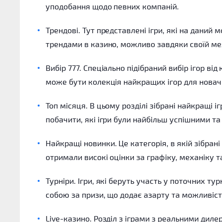
уподобання щодо певних компаній.
Трендові
. Тут представлені ігри, які на даний
трендами в казино, можливо завдяки своїй ме
Вибір 777
. Спеціально підібраний вибір ігор від
може бути колекція найкращих ігор для новачк
Топ місяця
. В цьому розділі зібрані найкращі 
побачити, які ігри були найбільш успішними та
Найкращі новинки
. Це категорія, в якій зібран
отримали високі оцінки за графіку, механіку та
Турніри
. Ігри, які беруть участь у поточних т
собою за призи, що додає азарту та можливіст
Live-казино
. Розділ з іграми з реальними дил