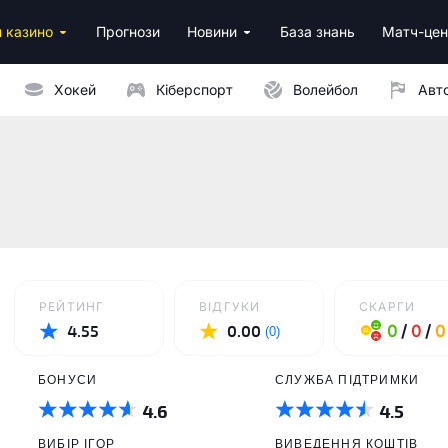
 казино
Прогнози
Новини
База знань
Матч-цен
за реєстрацію
м депозитом
Хокей
Кіберспорт
Волейбол
Авт
РЕЙТИНГ
ВІДГУКИ
CКАРГИ
4.55
0.00
0
/
0
/
0
(0)
БОНУСИ
СЛУЖБА ПІДТРИМКИ
4.6
4.5
ВИБІР ІГОР
ВИВЕДЕННЯ КОШТІВ