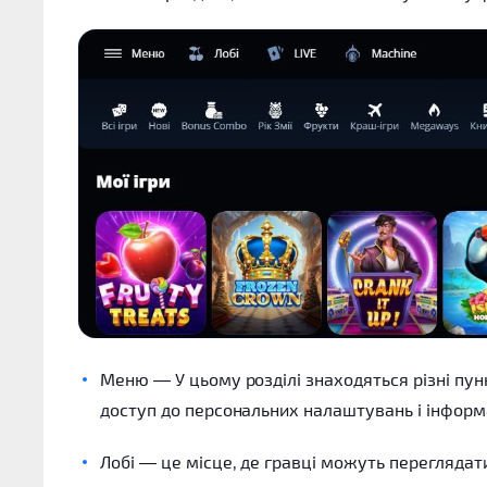
Меню
— У цьому розділі знаходяться різні пу
доступ до персональних налаштувань і інформац
Лобі
— це місце, де гравці можуть переглядати 