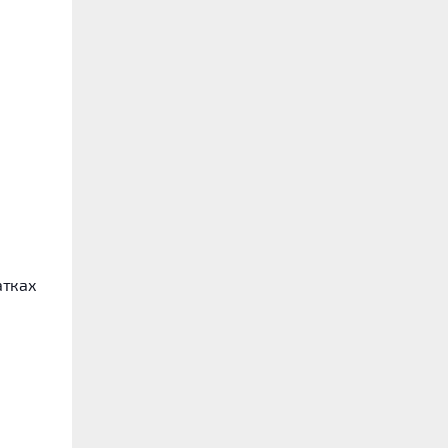
атках