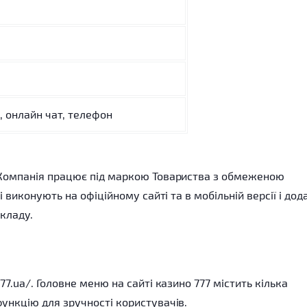
 онлайн чат, телефон
. Компанія працює під маркою Товариства з обмеженою
і виконують на офіційному сайті та в мобільній версії і дод
акладу.
77.ua/. Головне меню на сайті казино 777 містить кілька
функцію для зручності користувачів.