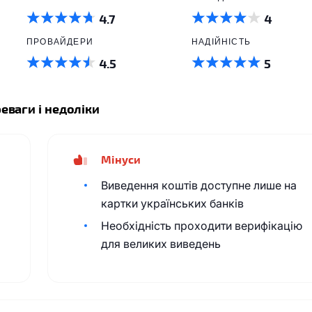
4.7
4
ПРОВАЙДЕРИ
НАДІЙНІСТЬ
4.5
5
еваги і недоліки
Мінуси
Виведення коштів доступне лише на
картки українських банків
Необхідність проходити верифікацію
для великих виведень