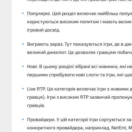
Популярні
. Цей розділ включає найбільш популяр
користуються високим попитом і мають велику
ігровий досвід.
Виграють зараз
. Тут показуються ігри, де в д
великий джекпот. Це дозволяє гравцям побачит
Нові
. В цьому розділі зібрані всі новинки, які
першими спробувати нові слоти та ігри, які що
Live RTP
. Ця категорія включає ігри з живими 
гравця). Ігри з високим RTP зазвичай пропону
гравців.
Провайдери
. У цій категорії ігри сортуються 
конкретного провайдера, наприклад, NetEnt, Mi