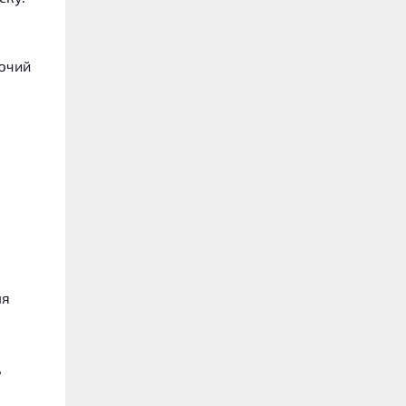
юючий
ля
д