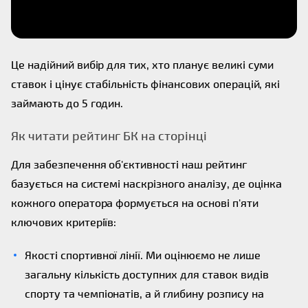
Це надійний вибір для тих, хто планує великі суми 
ставок і цінує стабільність фінансових операцій, які 
займають до 5 годин.
Як читати рейтинг БК на сторінці
Для забезпечення об'єктивності наш рейтинг 
базується на системі наскрізного аналізу, де оцінка 
кожного оператора формується на основі п'яти 
ключових критеріїв: 
Якості спортивної лінії. Ми оцінюємо не лише 
загальну кількість доступних для ставок видів 
спорту та чемпіонатів, а й глибину розпису на 