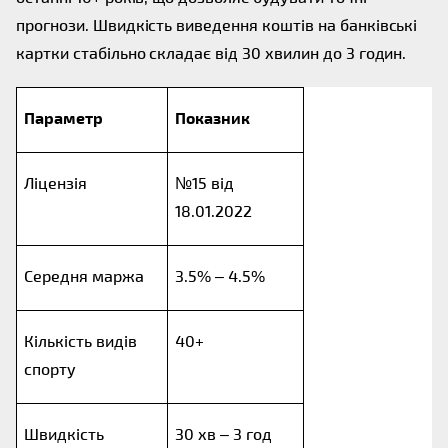
прогнози. Швидкість виведення коштів на банківські 
картки стабільно складає від 30 хвилин до 3 годин.
Параметр
Показник
Ліцензія
№15 від 
18.01.2022
Середня маржа
3.5% – 4.5%
Кількість видів 
40+
спорту
Швидкість 
30 хв – 3 год