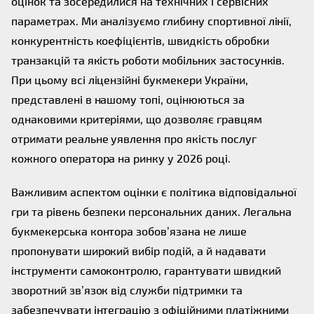
оцінок та зосередилися на технічних і сервісних 
параметрах. Ми аналізуємо глибину спортивної лінії, 
конкурентність коефіцієнтів, швидкість обробки 
транзакцій та якість роботи мобільних застосунків. 
При цьому всі ліцензійні букмекери України, 
представлені в нашому топі, оцінюються за 
однаковими критеріями, що дозволяє гравцям 
отримати реальне уявлення про якість послуг 
кожного оператора на ринку у 2026 році.
Важливим аспектом оцінки є політика відповідальної 
гри та рівень безпеки персональних даних. Легальна 
букмекерська контора зобов’язана не лише 
пропонувати широкий вибір подій, а й надавати 
інструменти самоконтролю, гарантувати швидкий 
зворотний зв’язок від служби підтримки та 
забезпечувати інтеграцію з офіційними платіжними 