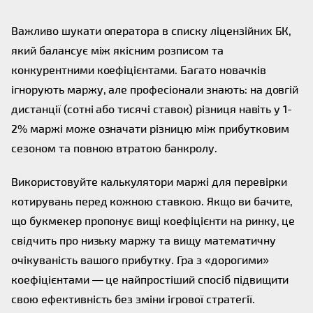
Важливо шукати оператора в списку ліцензійних БК, 
який балансує між якісним розписом та 
конкурентними коефіцієнтами. Багато новачків 
ігнорують маржу, але професіонали знають: на довгій 
дистанції (сотні або тисячі ставок) різниця навіть у 1-
2% маржі може означати різницю між прибутковим 
сезоном та повною втратою банкролу.
Використовуйте калькулятори маржі для перевірки 
котирувань перед кожною ставкою. Якщо ви бачите, 
що букмекер пропонує вищі коефіцієнти на ринку, це 
свідчить про низьку маржу та вищу математичну 
очікуваність вашого прибутку. Гра з «дорогими» 
коефіцієнтами — це найпростіший спосіб підвищити 
свою ефективність без зміни ігрової стратегії. 