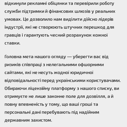
відкинули рекламні обіцянки та перевірили роботу 
служби підтримки й фінансових шлюзів у реальних 
умовах. Це дозволило нам виділити дійсно лідерів 
індустрії, які не створюють штучних перешкод для 
гравців і гарантують чесний розрахунок кожної 
ставки.
Головна мета нашого огляду — уберегти вас від 
ризиків співпраці з нелегальними офшорними 
сайтами, які не несуть жодної юридичної 
відповідальності перед українськими користувачами. 
Обираючи ліцензійну платформу з нашого списку, ви 
отримуєте не лише законне поле для дозвілля, а й 
повну впевненість у тому, що ваші гроші та 
персональні дані перебувають під надійним 
державним захистом.