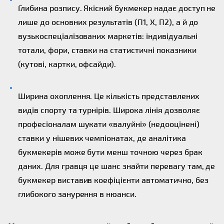
Глибина розпису. Якісний букмекер надає доступ не 
лише до основних результатів (П1, Х, П2), а й до 
вузькоспеціалізованих маркетів: індивідуальні 
тотали, фори, ставки на статистичні показники 
(кутові, картки, офсайди).
Ширина охоплення. Це кількість представлених 
видів спорту та турнірів. Широка лінія дозволяє 
професіоналам шукати «валуйні» (недооцінені) 
ставки у нішевих чемпіонатах, де аналітика 
букмекерів може бути менш точною через брак 
даних. Для гравця це шанс знайти перевагу там, де 
букмекер виставив коефіцієнти автоматично, без 
глибокого занурення в нюанси.