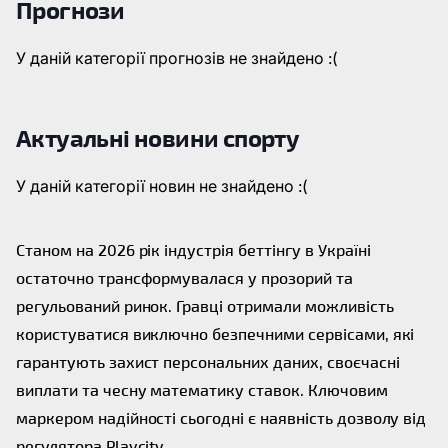
Прогнози
У даній категорії прогнозів не знайдено :(
Актуальні новини спорту
У даній категорії новин не знайдено :(
Станом на 2026 рік індустрія беттінгу в Україні 
остаточно трансформувалася у прозорий та 
регульований ринок. Гравці отримали можливість 
користуватися виключно безпечними сервісами, які 
гарантують захист персональних даних, своєчасні 
виплати та чесну математику ставок. Ключовим 
маркером надійності сьогодні є наявність дозволу від 
регулятора Playcity.