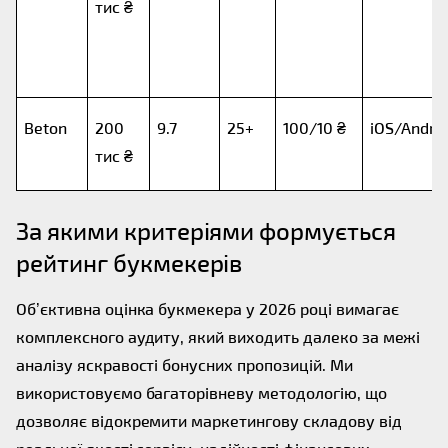
тис ₴
Beton
200 
9.7
25+
100/10 ₴
iOS/Andro
тис ₴
За якими критеріями формується 
рейтинг букмекерів
Об’єктивна оцінка букмекера у 2026 році вимагає 
комплексного аудиту, який виходить далеко за межі 
аналізу яскравості бонусних пропозицій. Ми 
використовуємо багаторівневу методологію, що 
дозволяє відокремити маркетингову складову від 