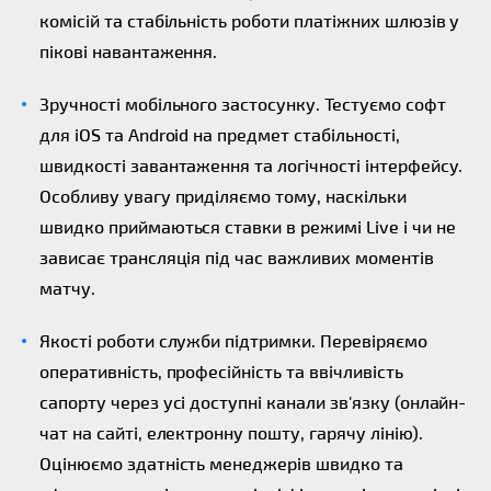
комісій та стабільність роботи платіжних шлюзів у 
пікові навантаження.
Зручності мобільного застосунку. Тестуємо софт 
для iOS та Android на предмет стабільності, 
швидкості завантаження та логічності інтерфейсу. 
Особливу увагу приділяємо тому, наскільки 
швидко приймаються ставки в режимі Live і чи не 
зависає трансляція під час важливих моментів 
матчу.
Якості роботи служби підтримки. Перевіряємо 
оперативність, професійність та ввічливість 
сапорту через усі доступні канали зв'язку (онлайн-
чат на сайті, електронну пошту, гарячу лінію). 
Оцінюємо здатність менеджерів швидко та 