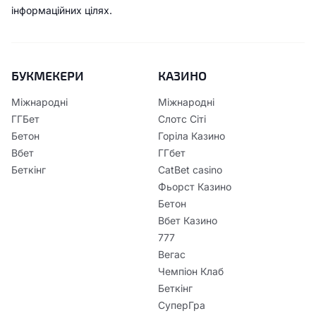
інформаційних цілях.
БУКМЕКЕРИ
КАЗИНО
Міжнародні
Міжнародні
ГГБет
Слотс Сіті
Бетон
Горіла Казино
Вбет
ГГбет
Беткінг
CatBet casino
Фьорст Казино
Бетон
Вбет Казино
777
Вегас
Чемпіон Клаб
Беткінг
СуперГра