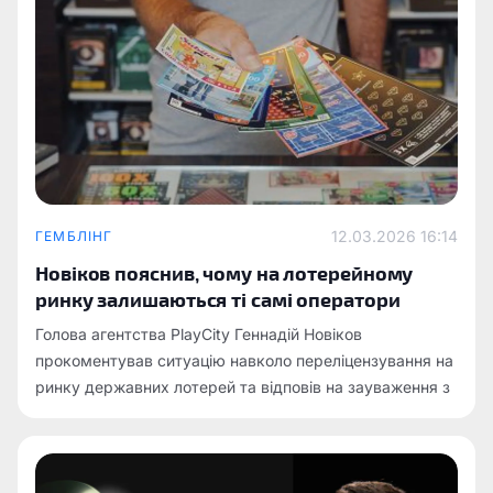
12.03.2026 16:14
ГЕМБЛІНГ
Новіков пояснив, чому на лотерейному
ринку залишаються ті самі оператори
Голова агентства PlayCity Геннадій Новіков
прокоментував ситуацію навколо переліцензування на
ринку державних лотерей та відповів на зауваження з
боку Комітет Верховної Ради України з питань фінансів,
податкової та митної політики.