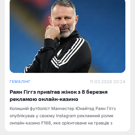
11.03.2026 20:24
ГЕМБЛІНГ
Раян Гіггз привітав жінок з 8 березня
рекламою онлайн-казино
Колишній футболіст Манчестер Юнайтед Раян Гіггз
опублікував у своєму Instagram рекламний ролик
онлайн-казино F168, яке орієнтоване на гравців з
В’єтнаму.