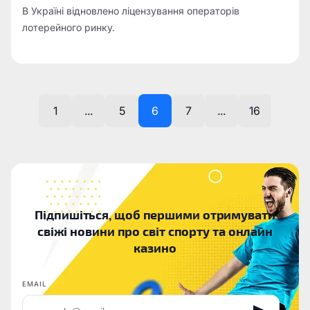
В Україні відновлено ліцензування операторів
лотерейного ринку.
1
...
5
6
7
...
16
Підпишіться, щоб першими отримувати
свіжі новини про світ спорту та онлайн
казино
EMAIL