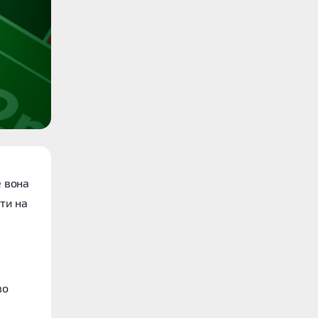
е вона
ти на
во