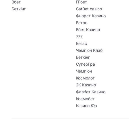
Вбет
ГГбет
Беткінг
CatBet casino
Фьорст Казино
Бетон
Вбет Казино
777
Вегас
Чемпіон Клаб
Беткінг
СуперГра
Чемпіон
Космолот
2К Казино
Фавбет Казино
Космобет
Казино Юа