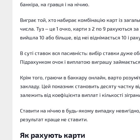
банкіра, на гравця і на нічию.
Виграє той, хто набирає комбінацію карт із зага
числа. Туз – це 1 очко, карти з 2 по 9 рахуються 
вийшла 10 або більше, від неї віднімається 10 і ра
В суті ставок вся пасивність: вибір ставки дуже об
Підрахунком очок і виплатою виграшу займається
Крім того, граючи в баккару онлайн, варто розум
закладу. Цей показник становить десяту частку ві
залежить від коефіцієнта виплат і кількості зігран
Ставити на нічию в будь-якому випадку невигідно,
результат краще не ставити.
Як рахують карти