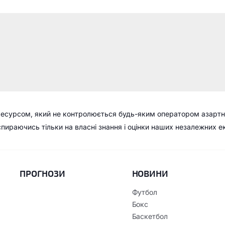
ресурсом, який не контролюється будь-яким оператором азартн
 спираючись тільки на власні знання і оцінки наших незалежних е
ПРОГНОЗИ
НОВИНИ
Футбол
Бокс
Баскетбол