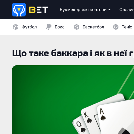
Букмекерські контори
Онлайн
Ліцензійні букмекери України
Бездепозитні бонуси 
Казино з мінімальни
Футбол
Бокс
Баскетбол
Теніс
Що таке баккара і як в неї