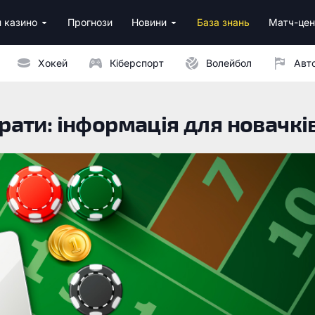
 казино
Прогнози
Новини
База знань
Матч-цен
за реєстрацію
м депозитом
Хокей
Кіберспорт
Волейбол
Авт
 грати: інформація для новачкі