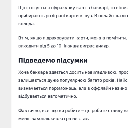
Що стосується підрахунку карт в баккарі, то він м
прибирають розіграні карти в шуз. В онлайн-казино
колода.
Втім, якщо підраховувати карти, можна помітити,
виходити від 5 до 10, інакше виграє дилер.
Підведемо підсумки
Хоча баккара здається досить невигадливою, прос
залишається дуже популярною багато років. Найс
визначається переможець, але в оффлайн казино 
відбувається автоматично.
Фактично, все, що ви робите – це робите ставку на
менш захоплюючою гра не стає.