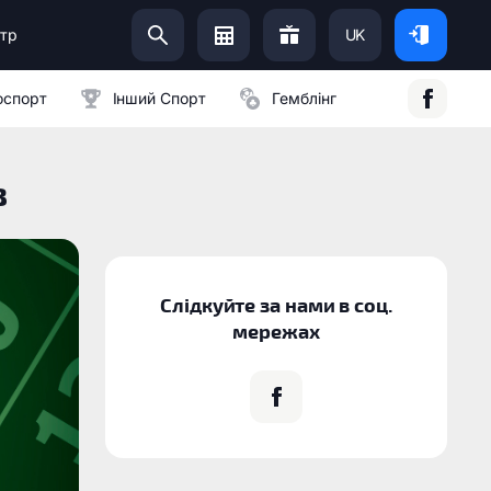
тр
UK
Допоможи Українській Армії:
оспорт
Інший Спорт
Гемблінг
в
Слідкуйте за нами в соц.
мережах