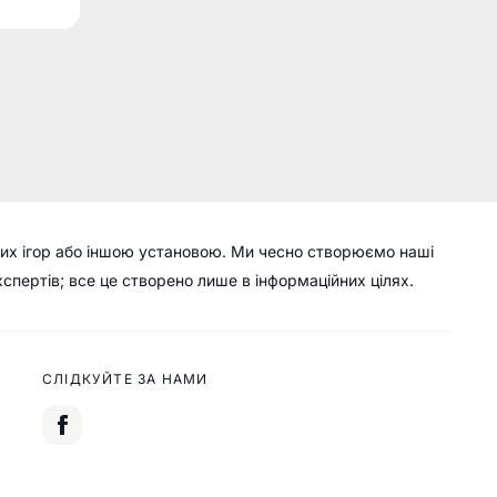
их ігор або іншою установою. Ми чесно створюємо наші
кспертів; все це створено лише в інформаційних цілях.
СЛІДКУЙТЕ ЗА НАМИ