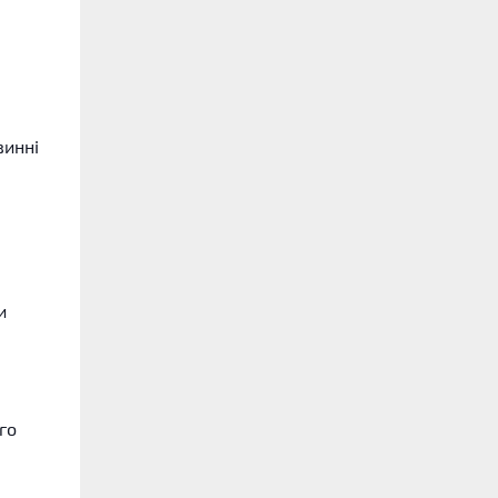
винні
и
го