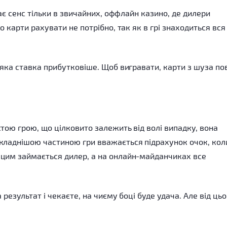
ає сенс тільки в звичайних, оффлайн казино, де дилери
 карти рахувати не потрібно, так як в грі знаходиться вся
 яка ставка прибутковіше. Щоб вигравати, карти з шуза по
тою грою, що цілковито залежить від волі випадку, вона
кладнішою частиною гри вважається підрахунок очок, кол
цим займається дилер, а на онлайн-майданчиках все
 результат і чекаєте, на чиєму боці буде удача. Але від цьо