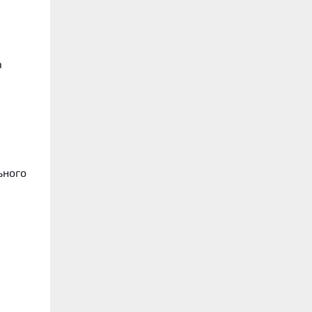
а
ьного