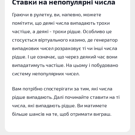
Ставки на непопулярні числа
Граючи в рулетку, ви, напевно, можете
помітити, що деякі числа випадають трохи
частіше, а деякі - трохи рідше. Особливо це
стосується віртуального казино, де генератор
випадкових чисел розраховує ті чи інші числа
рідше. І це означає, що через деякий час вони
випадатимуть частіше. На цьому і побудовано
систему непопулярних чисел.
Вам потрібно спостерігати за тим, які числа
рідше випадають. Далі починайте ставити на ті
числа, які випадають рідше. Ви матимете
більше шансів на те, щоб отримати виграш.