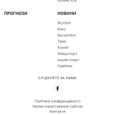
Казино Юа
ПРОГНОЗИ
НОВИНИ
Футбол
Бокс
Баскетбол
Теніс
Хокей
Кіберспорт
Інший спорт
Гемблінг
СЛІДКУЙТЕ ЗА НАМИ
Політика конфіденційності
Умови користування сайтом
Контакти