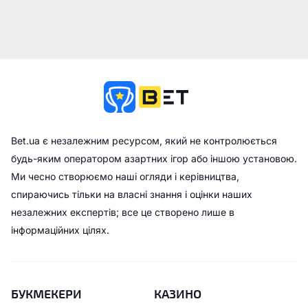
Bet.ua є незалежним ресурсом, який не контролюється
будь-яким оператором азартних ігор або іншою установою.
Ми чесно створюємо наші огляди і керівництва,
спираючись тільки на власні знання і оцінки наших
незалежних експертів; все це створено лише в
інформаційних цілях.
БУКМЕКЕРИ
КАЗИНО