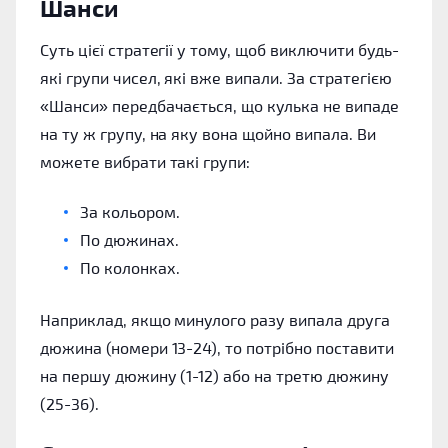
Шанси
Суть цієї стратегії у тому, щоб виключити будь-
які групи чисел, які вже випали. За стратегією
«Шанси» передбачається, що кулька не випаде
на ту ж групу, на яку вона щойно випала. Ви
можете вибрати такі групи:
За кольором.
По дюжинах.
По колонках.
Наприклад, якщо минулого разу випала друга
дюжина (номери 13-24), то потрібно поставити
на першу дюжину (1-12) або на третю дюжину
(25-36).