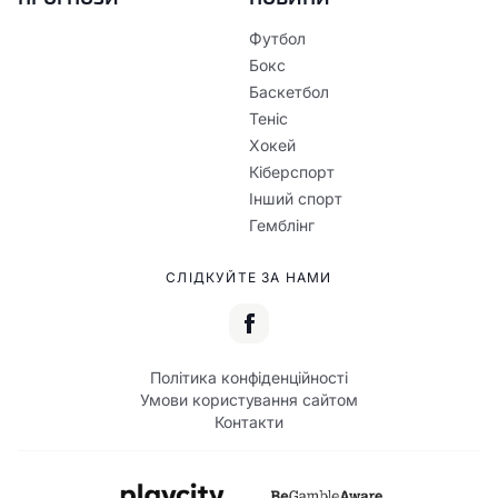
Футбол
Бокс
Баскетбол
Теніс
Хокей
Кіберспорт
Інший спорт
Гемблінг
СЛІДКУЙТЕ ЗА НАМИ
Політика конфіденційності
Умови користування сайтом
Контакти