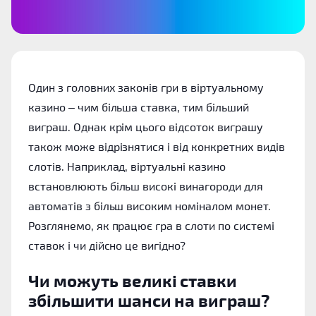
Один з головних законів гри в віртуальному
казино – чим більша ставка, тим більший
виграш. Однак крім цього відсоток виграшу
також може відрізнятися і від конкретних видів
слотів. Наприклад, віртуальні казино
встановлюють більш високі винагороди для
автоматів з більш високим номіналом монет.
Розглянемо, як працює гра в слоти по системі
ставок і чи дійсно це вигідно?
Чи можуть великі ставки
збільшити шанси на виграш?