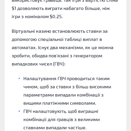
$1 дозволяють виграти набагато більше, ніж
ігри з номіналом $0.25.
Віртуальні казино встановлюють ставки за
допомогою спеціальної таблиці виплат в
автоматах. Існує два механізми, як це можна
зробити, обидва пов'язані з генератором
випадкових чисел (ГВЧ):
Налаштування ГВЧ проводиться таким
чином, щоб за ставки з більш високими
параметрами випадали комбінації з
вищими платіжними символами.
ГВЧ налаштовують, щоб виграшні
комбінації для гравців з великими
ставками випадали частіше.