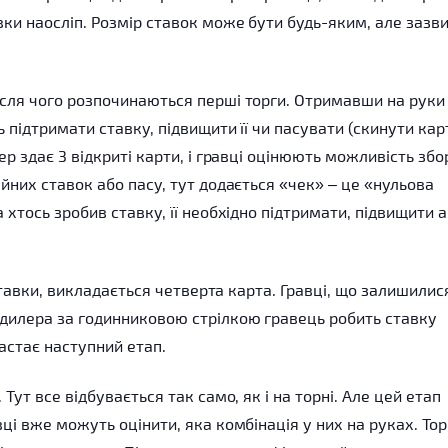
вки наосліп. Розмір ставок може бути будь-яким, але зазв
ісля чого розпочинаються перші торги. Отримавши на руки
 підтримати ставку, підвищити її чи пасувати (скинути карт
ер здає 3 відкриті карти, і гравці оцінюють можливість збо
айних ставок або пасу, тут додається «чек» – це «нульова
 хтось зробив ставку, її необхідно підтримати, підвищити 
 ставки, викладається четверта карта. Гравці, що залишилис
 дилера за годинниковою стрілкою гравець робить ставку
настає наступний етап.
Тут все відбувається так само, як і на торні. Але цей етап
вці вже можуть оцінити, яка комбінація у них на руках. Тор