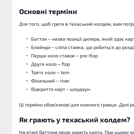
Основні терміни
Для того, щоб грати в техаський холдем, вам потріб
Баттон – назва позиції дилера, який здає карт
Блайнди – сліпа ставка, що робиться до розда
Перше коло ставок – pre-flop
Друге коло – flop
Третє коло – tern
Фінальний – river
Відкриття карт – шоудаун.
Ці терміни обов'язкові для кожного гравця. Далі р
Як грають у техаський холдем?
На етапі баттона люди здають карти. При цьому ко