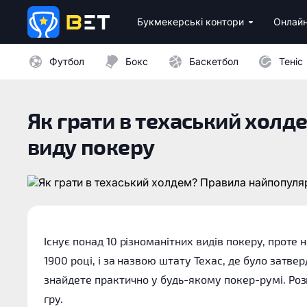
Букмекерські контори
Онлайн
Ліцензійні букмекери України
Бездепозитні бонуси 
Казино з мінімальни
Футбол
Бокс
Баскетбол
Теніс
Як грати в техаський хол
виду покеру
Існує понад 10 різноманітних видів покеру, проте
1900 році, і за назвою штату Техас, де було затв
знайдете практично у будь-якому покер-румі. Роз
гру.