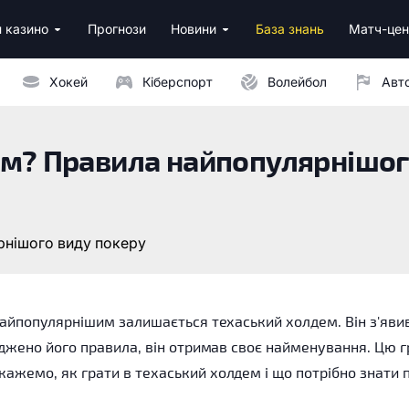
 казино
Прогнози
Новини
База знань
Матч-цен
за реєстрацію
м депозитом
Хокей
Кіберспорт
Волейбол
Авт
дем? Правила найпопулярнішо
 найпопулярнішим залишається техаський холдем. Він з'яви
ерджено його правила, він отримав своє найменування. Цю г
кажемо, як грати в техаський холдем і що потрібно знати 