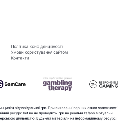
Політика конфіденційності
Умови користування сайтом
Контакти
инципів) відповідальної гри. При виявленні перших ознак залежності
ний ресурс bet.ua не проводить ігри на реальні та/або віртуальні
екерською діяльністю. Будь-які матеріали на інформаційному ресурсі