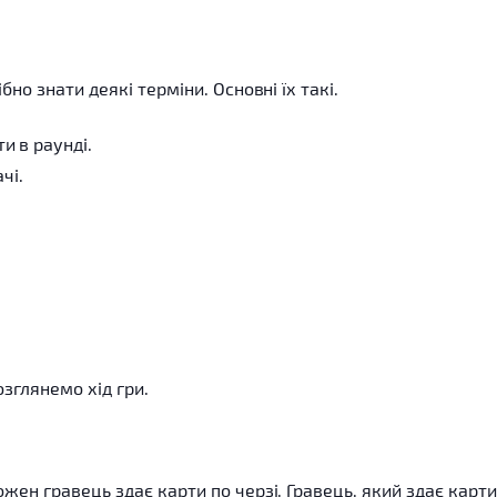
но знати деякі терміни. Основні їх такі.
и в раунді.
чі.
озглянемо хід гри.
жен гравець здає карти по черзі. Гравець, який здає карти