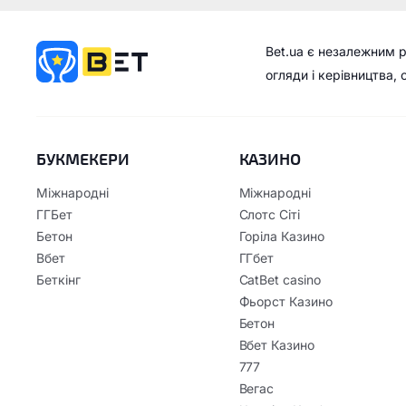
Bet.ua є незалежним 
огляди і керівництва,
БУКМЕКЕРИ
КАЗИНО
Міжнародні
Міжнародні
ГГБет
Слотс Сіті
Бетон
Горіла Казино
Вбет
ГГбет
Беткінг
CatBet casino
Фьорст Казино
Бетон
Вбет Казино
777
Вегас