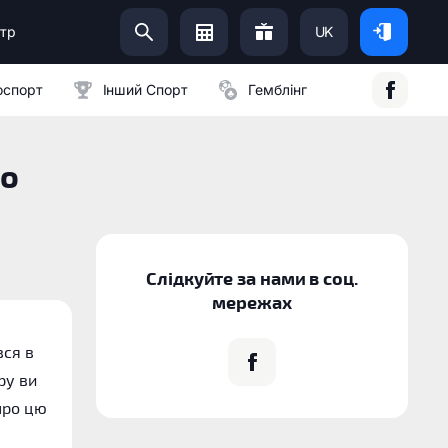
тр
UK
Допоможи Українській Армії:
оспорт
Інший Спорт
Гемблінг
го
Слідкуйте за нами в соц.
мережах
вся в
ру ви
про цю