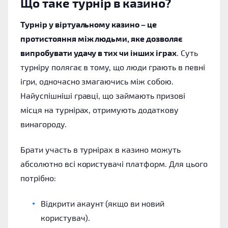
Що таке турнір в казино?
Турнір у віртуальному казино – це
протистояння між людьми, яке дозволяє
випробувати удачу в тих чи інших іграх
. Суть
турніру полягає в тому, що люди грають в певні
ігри, одночасно змагаючись між собою.
Найуспішніші гравці, що займають призові
місця на турнірах, отримують додаткову
винагороду.
Брати участь в турнірах в казино можуть
абсолютно всі користувачі платформ. Для цього
потрібно:
Відкрити акаунт (якщо ви новий
користувач).