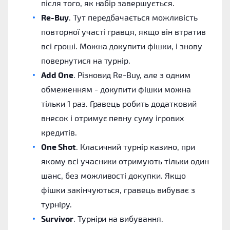
після того, як набір завершується.
Re-Buy
. Тут передбачається можливість
повторної участі гравця, якщо він втратив
всі гроші. Можна докупити фішки, і знову
повернутися на турнір.
Add One
. Різновид Re-Buy, але з одним
обмеженням - докупити фішки можна
тільки 1 раз. Гравець робить додатковий
внесок і отримує певну суму ігрових
кредитів.
One Shot
. Класичний турнір казино, при
якому всі учасники отримують тільки один
шанс, без можливості докупки. Якщо
фішки закінчуються, гравець вибуває з
турніру.
Survivor
. Турніри на вибування.