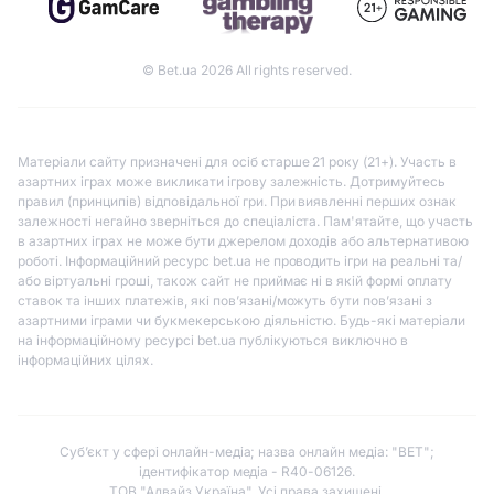
© Bet.ua 2026 All rights reserved.
Матеріали сайту призначені для осіб старше 21 року (21+). Участь в
азартних іграх може викликати ігрову залежність. Дотримуйтесь
правил (принципів) відповідальної гри. При виявленні перших ознак
залежності негайно зверніться до спеціаліста. Пам'ятайте, що участь
в азартних іграх не може бути джерелом доходів або альтернативою
роботі. Інформаційний ресурс bet.ua не проводить ігри на реальні та/
або віртуальні гроші, також сайт не приймає ні в якій формі оплату
ставок та інших платежів, які пов’язані/можуть бути пов’язані з
азартними іграми чи букмекерською діяльністю. Будь-які матеріали
на інформаційному ресурсі bet.ua публікуються виключно в
інформаційних цілях.
Субʼєкт у сфері онлайн-медіа; назва онлайн медіа: "BET";
ідентифікатор медіа - R40-06126.
ТОВ "Адвайз Україна". Усі права захищені.