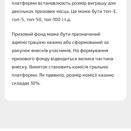
платформи встановлюють розмір виграшу для
декількох призових місць. Це може бути топ-3,
топ-5, топ-50, топ-100 і т.д.
Призовий фонд може бути призначений
адміністрацією казино або сформований за
рахунок внесків учасників. На формування
призового фонду відводиться велика частина
внеску. Виняток становить комісія гральної
платформи. Як правило, розмір комісії казино
складає 10%.