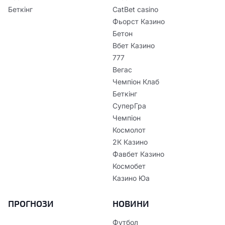
Беткінг
CatBet casino
Фьорст Казино
Бетон
Вбет Казино
777
Вегас
Чемпіон Клаб
Беткінг
СуперГра
Чемпіон
Космолот
2К Казино
Фавбет Казино
Космобет
Казино Юа
ПРОГНОЗИ
НОВИНИ
Футбол