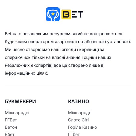
Bet.ua є незалежним ресурсом, який не контролюється
будь-яким оператором азартних ігор або іншою установою.
Ми чесно створюємо наші огляди і керівництва,
спираючись тільки на власні знання і оцінки наших
незалежних експертів; все це створено лише в
інформаційних цілях.
БУКМЕКЕРИ
КАЗИНО
Міжнародні
Міжнародні
ГГБет
Слотс Сіті
Бетон
Горіла Казино
Вбет
ГГбет