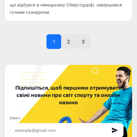
що відбувся в німецькому Оберстдорфі, завершився
гучним скандалом.
1
2
3
Підпишіться, щоб першими отримувати
свіжі новини про світ спорту та онлайн
казино
EMAIL