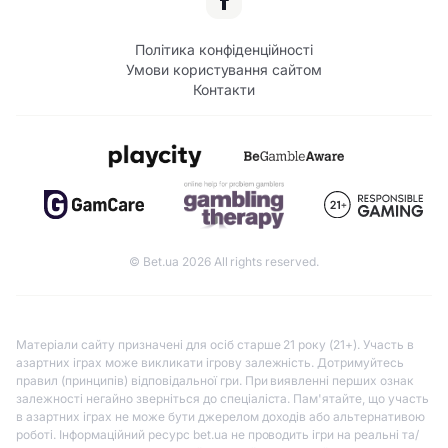
Політика конфіденційності
Умови користування сайтом
Контакти
© Bet.ua 2026 All rights reserved.
Матеріали сайту призначені для осіб старше 21 року (21+). Участь в
азартних іграх може викликати ігрову залежність. Дотримуйтесь
правил (принципів) відповідальної гри. При виявленні перших ознак
залежності негайно зверніться до спеціаліста. Пам'ятайте, що участь
в азартних іграх не може бути джерелом доходів або альтернативою
роботі. Інформаційний ресурс bet.ua не проводить ігри на реальні та/