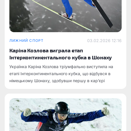
03.02.2026 12:16
ЛИЖНИЙ СПОРТ
Каріна Козлова виграла етап
Інтерконтинентального кубка в Шонаху
Українка Каріна Козлова тріумфально виступила на
етапі Інтерконтинентального кубка, що відбувся в
німецькому Шонаху, здобувши першу в кар’єрі
перемогу на цьому рівні.