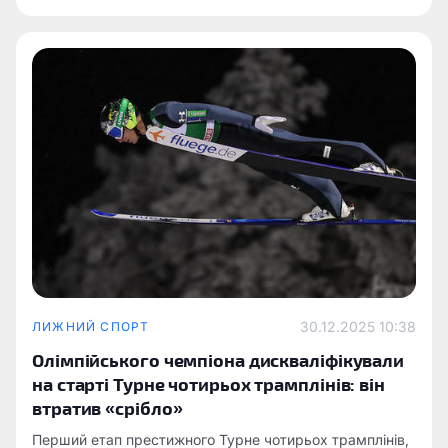
італійському Тоблаху.
30.12.2025 10:38
ЛИЖНИЙ СПОРТ
Олімпійського чемпіона дискваліфікували
на старті Турне чотирьох трамплінів: він
втратив «срібло»
Перший етап престижного Турне чотирьох трамплінів,