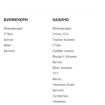
БУКМЕКЕРИ
КАЗИНО
Міжнародні
Міжнародні
ГГБет
Слотс Сіті
Бетон
Горіла Казино
Вбет
ГГбет
Беткінг
CatBet casino
Фьорст Казино
Бетон
Вбет Казино
777
Вегас
Чемпіон Клаб
Беткінг
СуперГра
Чемпіон