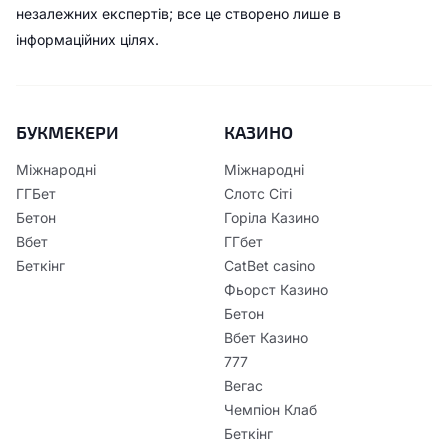
незалежних експертів; все це створено лише в
інформаційних цілях.
БУКМЕКЕРИ
КАЗИНО
Міжнародні
Міжнародні
ГГБет
Слотс Сіті
Бетон
Горіла Казино
Вбет
ГГбет
Беткінг
CatBet casino
Фьорст Казино
Бетон
Вбет Казино
777
Вегас
Чемпіон Клаб
Беткінг