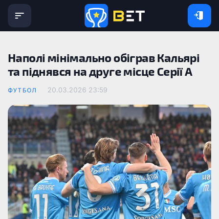
Наполі мінімально обіграв Кальярі
та піднявся на друге місце Серії А
20.03.2026 23:59
ФУТБОЛ