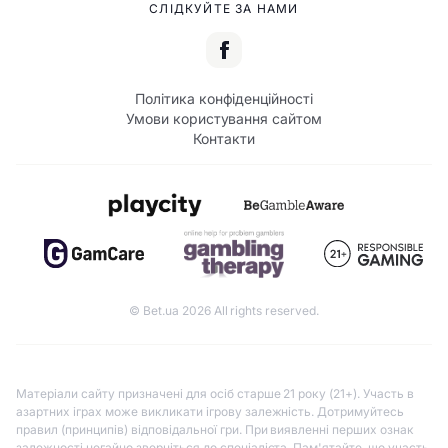
СЛІДКУЙТЕ ЗА НАМИ
Політика конфіденційності
Умови користування сайтом
Контакти
© Bet.ua 2026 All rights reserved.
Матеріали сайту призначені для осіб старше 21 року (21+). Участь в
азартних іграх може викликати ігрову залежність. Дотримуйтесь
правил (принципів) відповідальної гри. При виявленні перших ознак
залежності негайно зверніться до спеціаліста. Пам'ятайте, що участь