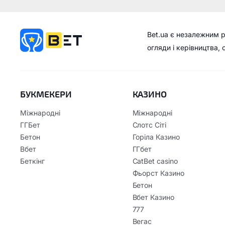
Bet.ua є незалежним 
огляди і керівництва,
БУКМЕКЕРИ
КАЗИНО
Міжнародні
Міжнародні
ГГБет
Слотс Сіті
Бетон
Горіла Казино
Вбет
ГГбет
Беткінг
CatBet casino
Фьорст Казино
Бетон
Вбет Казино
777
Вегас