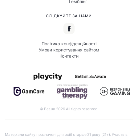
Гемблінг
СЛІДКУЙТЕ ЗА НАМИ
Політика конфіденційності
Умови користування сайтом
Контакти
© Bet.ua 2026 All rights reserved.
Матеріали сайту призначені для осіб старше 21 року (21+). Участь в