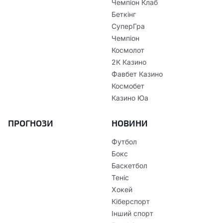
Чемпіон Клаб
Беткінг
СуперГра
Чемпіон
Космолот
2К Казино
Фавбет Казино
Космобет
Казино Юа
ПРОГНОЗИ
НОВИНИ
Футбол
Бокс
Баскетбол
Теніс
Хокей
Кіберспорт
Інший спорт