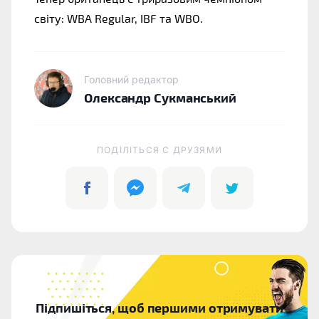
світу: WBA Regular, IBF та WBO.
Головний редактор
Олександр Сукманський
ПОДІЛІТЬСЯ C ДРУЗЯМИ
Підпишіться, щоб першими отримувати