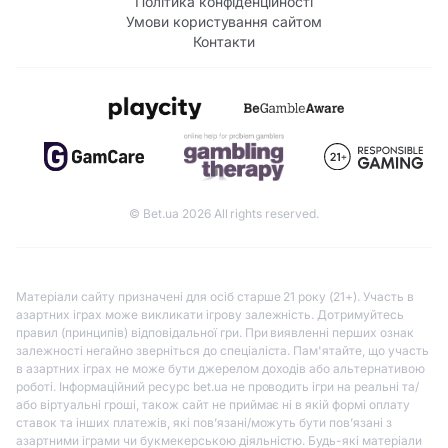
Політика конфіденційності
Умови користування сайтом
Контакти
© Bet.ua 2026 All rights reserved.
Матеріали сайту призначені для осіб старше 21 року (21+). Участь в
азартних іграх може викликати ігрову залежність. Дотримуйтесь
правил (принципів) відповідальної гри. При виявленні перших ознак
залежності негайно зверніться до спеціаліста. Пам'ятайте, що участь
в азартних іграх не може бути джерелом доходів або альтернативою
роботі. Інформаційний ресурс bet.ua не проводить ігри на реальні та/
або віртуальні гроші, також сайт не приймає ні в якій формі оплату
ставок та інших платежів, які пов’язані/можуть бути пов’язані з
азартними іграми чи букмекерською діяльністю. Будь-які матеріали