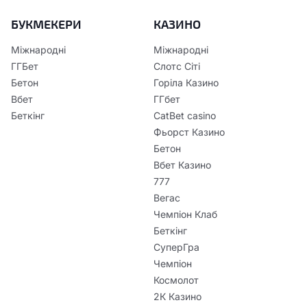
БУКМЕКЕРИ
КАЗИНО
Міжнародні
Міжнародні
ГГБет
Слотс Сіті
Бетон
Горіла Казино
Вбет
ГГбет
Беткінг
CatBet casino
Фьорст Казино
Бетон
Вбет Казино
777
Вегас
Чемпіон Клаб
Беткінг
СуперГра
Чемпіон
Космолот
2К Казино