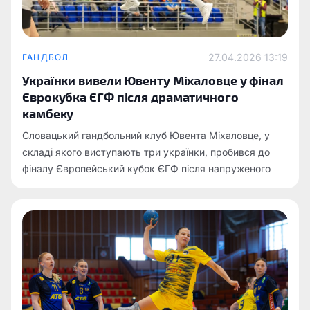
27.04.2026 13:19
ГАНДБОЛ
Українки вивели Ювенту Міхаловце у фінал
Єврокубка ЄГФ після драматичного
камбеку
Словацький гандбольний клуб Ювента Міхаловце, у
складі якого виступають три українки, пробився до
фіналу Європейський кубок ЄГФ після напруженого
протистояння з турецькою командою Бурса
Бююкшехір.