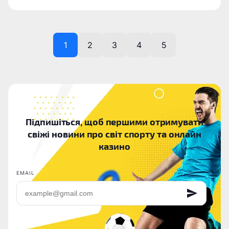
1
2
3
4
5
Підпишіться, щоб першими отримувати
свіжі новини про світ спорту та онлайн
казино
EMAIL