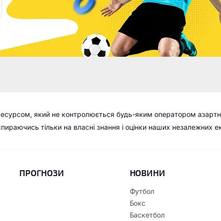
ресурсом, який не контролюється будь-яким оператором азартн
 спираючись тільки на власні знання і оцінки наших незалежних е
ПРОГНОЗИ
НОВИНИ
Футбол
Бокс
Баскетбол