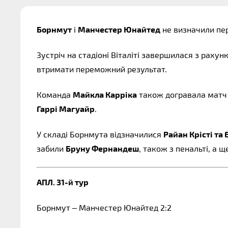
Борнмут
і
Манчестер Юнайтед
не визначили пе
Зустріч на стадіоні Віталіті завершилася з рахунк
втримати переможний результат.
Команда
Майкла Карріка
також догравала матч 
Гаррі Магуайр
.
У складі Борнмута відзначилися
Райан Крісті та 
забили
Бруну Фернандеш
, також з пенальті, а 
АПЛ. 31-й тур
Борнмут – Манчестер Юнайтед 2:2