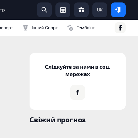
тр
UK
Допоможи Українській Армії:
оспорт
Інший Спорт
Гемблінг
Слідкуйте за нами в соц.
мережах
Свіжий прогноз