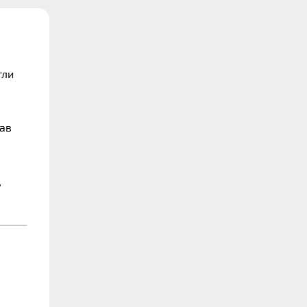
гли
мав
д