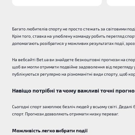
Багато любителів спорту не просто стежать за світовими поді
Крім того, ставка на улюблену команду робить перегляд спорт
допомагають розібратися у можливих результатах події, зроз
На вебсайті Bet.ua ви знайдете безкоштовні прогнози на спорт
щоб ви могли отримати подвійне задоволення від перегляду у
публікуються регулярно на різноманітні види спорту, щоб кор
Навіщо потрібні та чому важливі точні прогно
Сьогодні спорт захоплює безліч людей у ​​всьому світі. Деда
спорт. Прогнози дозволяють отримати низку переваг.
Можливість легко вибрати події