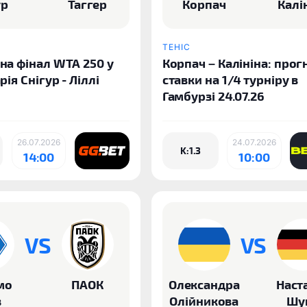
ур
Таггер
Корпач
Калі
ТЕНІС
на фінал WTA 250 у
Корпач – Калініна: прогн
рія Снігур - Ліллі
ставки на 1/4 турніру в
Гамбурзі 24.07.26
26.07.2026
24.07.2026
K:1.3
14:00
10:00
VS
VS
мо
ПАОК
Олександра
Наст
в
Олійникова
Шу