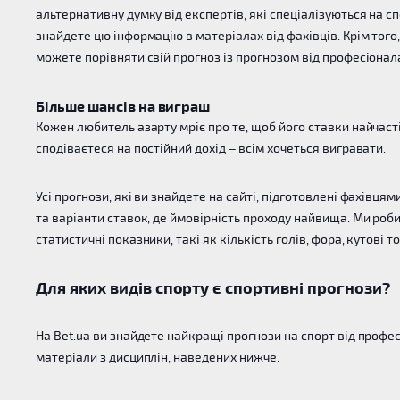
альтернативну думку від експертів, які спеціалізуються на с
знайдете цю інформацію в матеріалах від фахівців. Крім того
можете порівняти свій прогноз із прогнозом від професіонал
Більше шансів на виграш
Кожен любитель азарту мріє про те, щоб його ставки найчаст
сподіваєтеся на постійний дохід – всім хочеться вигравати.
Усі прогнози, які ви знайдете на сайті, підготовлені фахівця
та варіанти ставок, де ймовірність проходу найвища. Ми робим
статистичні показники, такі як кількість голів, фора, кутові т
Для яких видів спорту є спортивні прогнози?
На Bet.ua ви знайдете найкращі прогнози на спорт від профес
матеріали з дисциплін, наведених нижче.