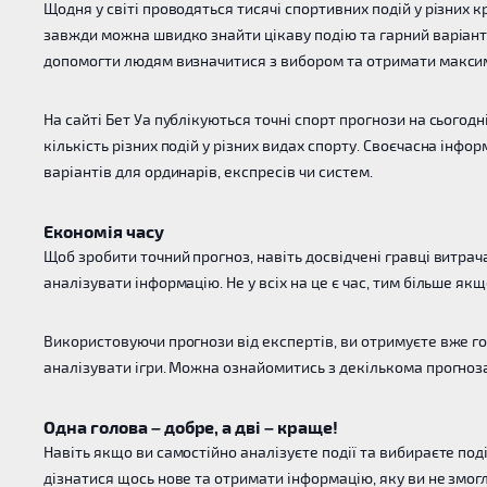
Щодня у світі проводяться тисячі спортивних подій у різних к
завжди можна швидко знайти цікаву подію та гарний варіант 
допомогти людям визначитися з вибором та отримати максиму
На сайті Бет Уа публікуються точні спорт прогнози на сьогодн
кількість різних подій у різних видах спорту. Своєчасна інф
варіантів для ординарів, експресів чи систем.
Економія часу
Щоб зробити точний прогноз, навіть досвідчені гравці витра
аналізувати інформацію. Не у всіх на це є час, тим більше як
Використовуючи прогнози від експертів, ви отримуєте вже го
аналізувати ігри. Можна ознайомитись з декількома прогнозам
Одна голова – добре, а дві – краще!
Навіть якщо ви самостійно аналізуєте події та вибираєте по
дізнатися щось нове та отримати інформацію, яку ви не змог