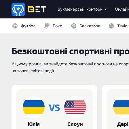
Букмекерські контори
Онлайн
Ліцензійні букмекери України
Бездепозитні бонуси 
Казино з мінімальни
Футбол
Бокс
Баскетбол
Теніс
Безкоштовні спортивні про
У цьому розділі ви знайдете безкоштовні прогнози на спорт
на топові світові події.
VS
Юлія
Слоун
Дарі