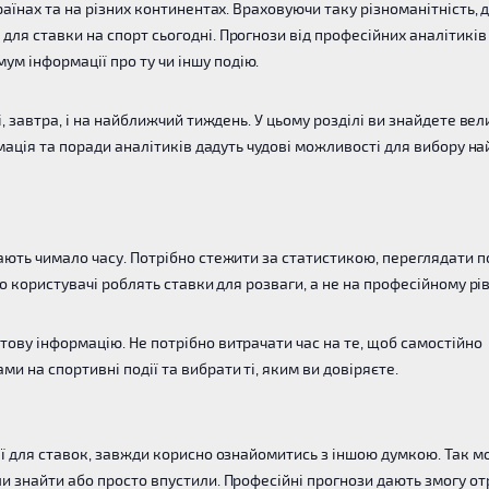
раїнах та на різних континентах. Враховуючи таку різноманітність, 
для ставки на спорт сьогодні. Прогнози від професійних аналітиків
м інформації про ту чи іншу подію.
і, завтра, і на найближчий тиждень. У цьому розділі ви знайдете вел
ормація та поради аналітиків дадуть чудові можливості для вибору 
чають чимало часу. Потрібно стежити за статистикою, переглядати п
що користувачі роблять ставки для розваги, а не на професійному рів
тову інформацію. Не потрібно витрачати час на те, щоб самостійно
и на спортивні події та вибрати ті, яким ви довіряєте.
дії для ставок, завжди корисно ознайомитись з іншою думкою. Так 
ли знайти або просто впустили. Професійні прогнози дають змогу о