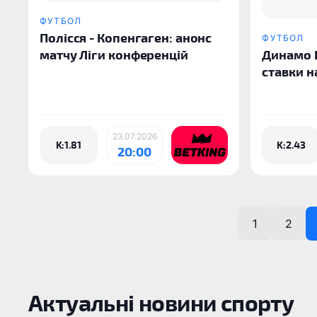
ФУТБОЛ
Полісся - Копенгаген: анонс
ФУТБОЛ
матчу Ліги конференцій
Динамо К
ставки н
23.07.2026
K:1.81
K:2.43
20:00
1
2
Актуальні новини спорту