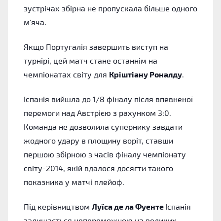
зустрічах збірна не пропускала більше одного
м'яча.
Якщо Португалія завершить виступ на
турнірі, цей матч стане останнім на
чемпіонатах світу для
Кріштіану Роналду
.
Іспанія вийшла до 1/8 фіналу після впевненої
перемоги над Австрією з рахунком 3:0.
Команда не дозволила супернику завдати
жодного удару в площину воріт, ставши
першою збірною з часів фіналу чемпіонату
світу-2014, якій вдалося досягти такого
показника у матчі плейоф.
Під керівництвом
Луїса де ла Фуенте
Іспанія
залишається непереможною на великих