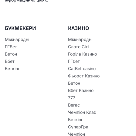
БУКМЕКЕРИ
КАЗИНО
Міжнародні
Міжнародні
ГГБет
Слотс Сіті
Бетон
Горіла Казино
Вбет
ГГбет
Беткінг
CatBet casino
Фьорст Казино
Бетон
Вбет Казино
777
Вегас
Чемпіон Клаб
Беткінг
СуперГра
Чемпіон