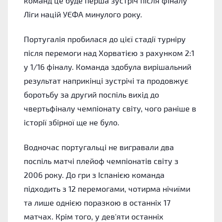
команд це буде перша зустріч після фіналу
Ліги націй УЄФА минулого року.
Португалія пробилася до цієї стадії турніру
після перемоги над Хорватією з рахунком 2:1
у 1/16 фіналу. Команда здобула вирішальний
результат наприкінці зустрічі та продовжує
боротьбу за другий поспіль вихід до
чвертьфіналу чемпіонату світу, чого раніше в
історії збірної ще не було.
Водночас португальці не вигравали два
поспіль матчі плейоф чемпіонатів світу з
2006 року. До гри з Іспанією команда
підходить з 12 перемогами, чотирма нічиїми
та лише однією поразкою в останніх 17
матчах. Крім того, у дев'яти останніх