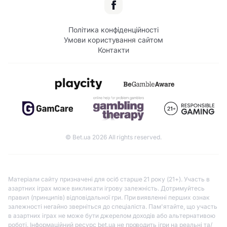
Політика конфіденційності
Умови користування сайтом
Контакти
© Bet.ua 2026 All rights reserved.
Матеріали сайту призначені для осіб старше 21 року (21+). Участь в
азартних іграх може викликати ігрову залежність. Дотримуйтесь
правил (принципів) відповідальної гри. При виявленні перших ознак
залежності негайно зверніться до спеціаліста. Пам'ятайте, що участь
в азартних іграх не може бути джерелом доходів або альтернативою
роботі. Інформаційний ресурс bet.ua не проводить ігри на реальні та/