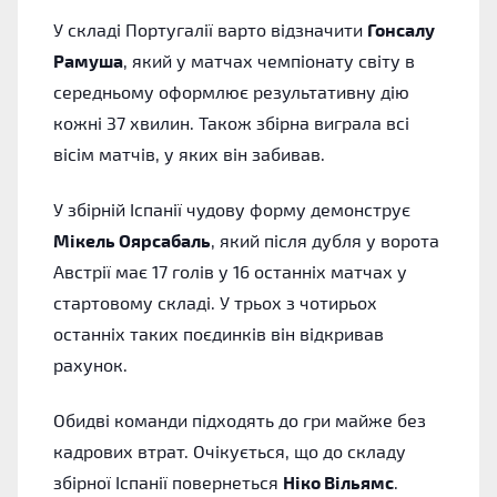
У складі Португалії варто відзначити
Гонсалу
Рамуша
, який у матчах чемпіонату світу в
середньому оформлює результативну дію
кожні 37 хвилин. Також збірна виграла всі
вісім матчів, у яких він забивав.
У збірній Іспанії чудову форму демонструє
Мікель Оярсабаль
, який після дубля у ворота
Австрії має 17 голів у 16 останніх матчах у
стартовому складі. У трьох з чотирьох
останніх таких поєдинків він відкривав
рахунок.
Обидві команди підходять до гри майже без
кадрових втрат. Очікується, що до складу
збірної Іспанії повернеться
Ніко Вільямс
.