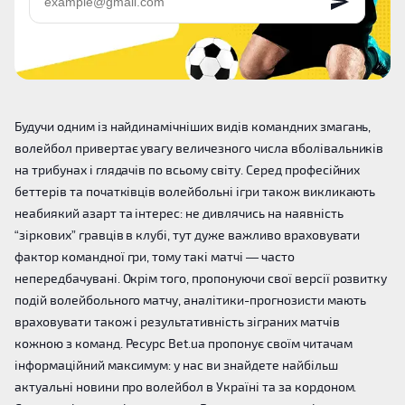
Будучи одним із найдинамічніших видів командних змагань,
волейбол привертає увагу величезного числа вболівальників
на трибунах і глядачів по всьому світу. Серед професійних
беттерів та початківців волейбольні ігри також викликають
неабиякий азарт та інтерес: не дивлячись на наявність
“зіркових” гравців в клубі, тут дуже важливо враховувати
фактор командної гри, тому такі матчі — часто
непередбачувані. Окрім того, пропонуючи свої версії розвитку
подій волейбольного матчу, аналітики-прогнозисти мають
враховувати також і результативність зіграних матчів
кожною з команд. Ресурс Bet.ua пропонує своїм читачам
інформаційний максимум: у нас ви знайдете найбільш
актуальні новини про волейбол в Україні та за кордоном.