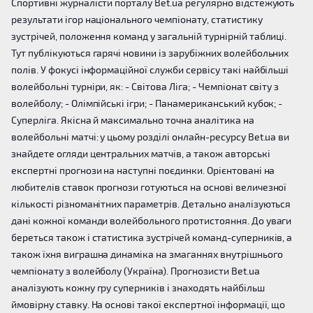
Спортивні журналісти порталу Bet.ua регулярно відстежують
результати ігор національного чемпіонату, статистику
зустрічей, положення команд у загальній турнірній таблиці.
Тут публікуються гарячі новини із зарубіжних волейбольних
полів. У фокусі інформаційної служби сервісу такі найбільші
волейбольні турніри, як: - Світова Ліга; - Чемпіонат світу з
волейболу; - Олімпійські ігри; - Панамериканський кубок; -
Суперліга. Якісна й максимально точна аналітика на
волейбольні матчі: у цьому розділі онлайн-ресурсу Bet.ua ви
знайдете огляди центральних матчів, а також авторські
експертні прогнози на наступні поєдинки. Орієнтовані на
любителів ставок прогнози готуються на основі величезної
кількості різноманітних параметрів. Детально аналізуються
дані кожної команди волейбольного протистояння. До уваги
береться також і статистика зустрічей команд-суперників, а
також їхня виграшна динаміка на змаганнях внутрішнього
чемпіонату з волейболу (Україна). Прогнозисти Bet.ua
аналізують кожну гру суперників і знаходять найбільш
ймовірну ставку. На основі такої експертної інформації, що