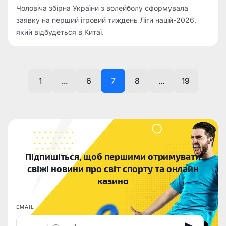
Чоловіча збірна України з волейболу сформувала
заявку на перший ігровий тиждень Ліги націй-2026,
який відбудеться в Китаї.
1
...
6
7
8
...
19
Підпишіться, щоб першими отримувати
свіжі новини про світ спорту та онлайн
казино
EMAIL