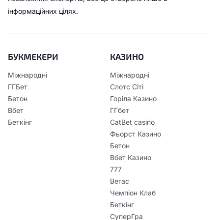
інформаційних цілях.
БУКМЕКЕРИ
КАЗИНО
Міжнародні
Міжнародні
ГГБет
Слотс Сіті
Бетон
Горіла Казино
Вбет
ГГбет
Беткінг
CatBet casino
Фьорст Казино
Бетон
Вбет Казино
777
Вегас
Чемпіон Клаб
Беткінг
СуперГра