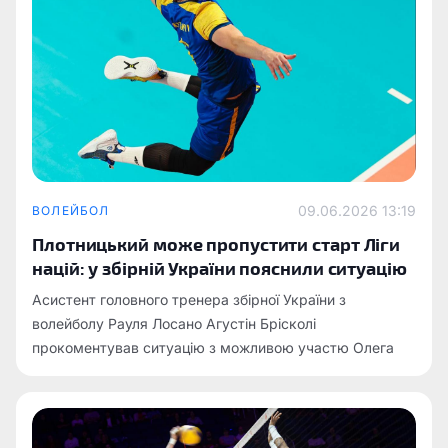
09.06.2026 13:19
ВОЛЕЙБОЛ
Плотницький може пропустити старт Ліги
націй: у збірній України пояснили ситуацію
Асистент головного тренера збірної України з
волейболу Рауля Лосано Агустін Брісколі
прокоментував ситуацію з можливою участю Олега
Плотницького у матчах першого ігрового тижня Ліги
націй.