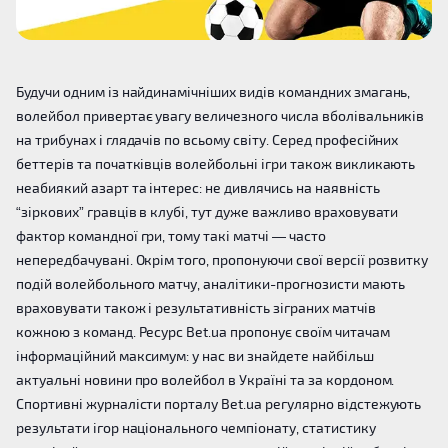
Будучи одним із найдинамічніших видів командних змагань,
волейбол привертає увагу величезного числа вболівальників
на трибунах і глядачів по всьому світу. Серед професійних
беттерів та початківців волейбольні ігри також викликають
неабиякий азарт та інтерес: не дивлячись на наявність
“зіркових” гравців в клубі, тут дуже важливо враховувати
фактор командної гри, тому такі матчі — часто
непередбачувані. Окрім того, пропонуючи свої версії розвитку
подій волейбольного матчу, аналітики-прогнозисти мають
враховувати також і результативність зіграних матчів
кожною з команд. Ресурс Bet.ua пропонує своїм читачам
інформаційний максимум: у нас ви знайдете найбільш
актуальні новини про волейбол в Україні та за кордоном.
Спортивні журналісти порталу Bet.ua регулярно відстежують
результати ігор національного чемпіонату, статистику