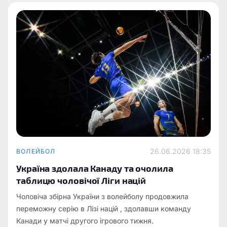
26.06.2026 18:35
ВОЛЕЙБОЛ
Україна здолала Канаду та очолила
таблицю чоловічої Ліги націй
Чоловіча збірна України з волейболу продовжила
переможну серію в Лізі націй , здолавши команду
Канади у матчі другого ігрового тижня.