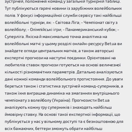
зустрічей, положення команд у загальній турнірній таблиці.
Тут публікуються гарячі новини із зарубіжних волейбольних
полів. У фокусі інформаційної служби сервісу такі найбільші
волейбольні турніри, як: - Світова Ліга; - Чемпіонат світу з
волейболу; - Олімпійські ігри; - Панамериканський кубок; -
Суперліга. Якісна й максимально точна аналітика на
волейбольні матчі: у цьому розділі онлайн-ресурсу Bet.ua ви
знайдете огляди центральних матчів, а також авторські
експертні прогнози на наступні поєдинки. Орієнтовані на
любителів ставок прогнози готуються на основі величезної
кількості різноманітних параметрів. Детально аналізуються
дані кожної команди волейбольного протистояння. До уваги
береться також і статистика зустрічей команд-суперників, а
також їхня виграшна динаміка на змаганнях внутрішнього
чемпіонату з волейболу (Україна). Прогнозисти Bet.ua
аналізують кожну гру суперників і знаходять найбільш
ймовірну ставку. На основі такої експертної інформації, що
публікується у нас у вільному доступі та є безкоштовною для
всіх бажаючих, беттери зможуть обрати найбільш