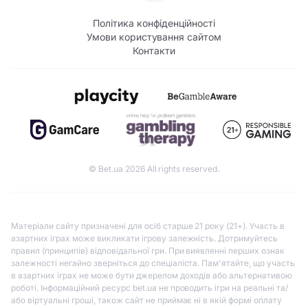
Політика конфіденційності
Умови користування сайтом
Контакти
© Bet.ua 2026 All rights reserved.
Матеріали сайту призначені для осіб старше 21 року (21+). Участь в
азартних іграх може викликати ігрову залежність. Дотримуйтесь
правил (принципів) відповідальної гри. При виявленні перших ознак
залежності негайно зверніться до спеціаліста. Пам'ятайте, що участь
в азартних іграх не може бути джерелом доходів або альтернативою
роботі. Інформаційний ресурс bet.ua не проводить ігри на реальні та/
або віртуальні гроші, також сайт не приймає ні в якій формі оплату