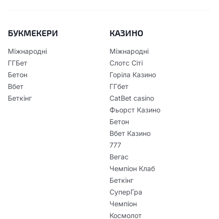
БУКМЕКЕРИ
КАЗИНО
Міжнародні
Міжнародні
ГГБет
Слотс Сіті
Бетон
Горіла Казино
Вбет
ГГбет
Беткінг
CatBet casino
Фьорст Казино
Бетон
Вбет Казино
777
Вегас
Чемпіон Клаб
Беткінг
СуперГра
Чемпіон
Космолот