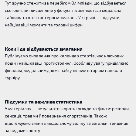
Тут зручно стежити за перебігом Олімпіади: що відбувається
сьогодні, які дисципліни у фокусі, як змінюється медальна
таблиця та хто стає героєм змагань. У стрічці — підсумки,
найцікавіші моменти та головні цифри.
Коли і де відбуваються змагання
Публікуємо оновлення про календар стартів, час ключових
подій і найцікавіші протистояння. Особливу увагу приділяємо
фіналам, медальним дням і найгучнішим історіям навколо
турніру.
Підсумки та важлива статистика
У матеріалах — результати, короткі огляди та факти: рекорди,
сенсації, травми й повернення спортсменів. Також
відстежуємо зміни в медальному заліку та загальні тенденції
за видами спорту.