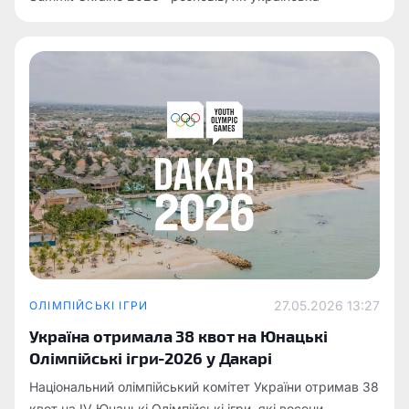
спортивна спільнота працює над недопуском
російських і білоруських спортсменів до міжнародних
турнірів.
27.05.2026 13:27
ОЛІМПІЙСЬКІ ІГРИ
Україна отримала 38 квот на Юнацькі
Олімпійські ігри-2026 у Дакарі
Національний олімпійський комітет України отримав 38
квот на IV Юнацькі Олімпійські ігри, які восени