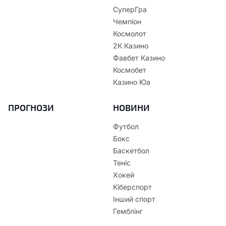
СуперГра
Чемпіон
Космолот
2К Казино
Фавбет Казино
Космобет
Казино Юа
ПРОГНОЗИ
НОВИНИ
Футбол
Бокс
Баскетбол
Теніс
Хокей
Кіберспорт
Інший спорт
Гемблінг