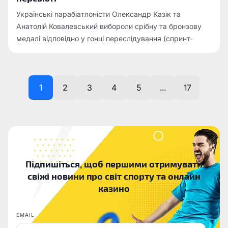
Українські парабіатлоністи Олександр Казік та
Анатолій Ковалевський вибороли срібну та бронзову
медалі відповідно у гонці переслідування (спринт-
персьют) серед спортсменів із порушенням зору на
Зимові Паралімпійські ігри 2026.
1
2
3
4
5
...
17
Підпишіться, щоб першими отримувати
свіжі новини про світ спорту та онлайн
казино
EMAIL