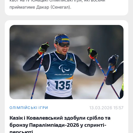
прийматиме Дакар (Сенегал).
13.03.2026 15:57
ОЛІМПІЙСЬКІ ІГРИ
Казік і Ковалевський здобули срібло та
бронзу Паралімпіади-2026 у спринті-
персьюті