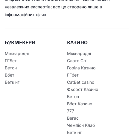
незалежних експертів; все це створено лише в
інформаційних цілях.
БУКМЕКЕРИ
КАЗИНО
Міжнародні
Міжнародні
ГГБет
Слотс Сіті
Бетон
Горіла Казино
Вбет
ГГбет
Беткінг
CatBet casino
Фьорст Казино
Бетон
Вбет Казино
777
Вегас
Чемпіон Клаб
Беткінг