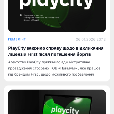
06.01.2026 20:13
ГЕМБЛІНГ
PlayCity закрило справу щодо відкликання
ліцензій First після погашення боргів
Агентство PlayCity припинило адміністративне
провадження стосовно ТОВ «Примум» , яке працює
під брендом First , щодо можливого позбавлення
ігрових ліцензій.