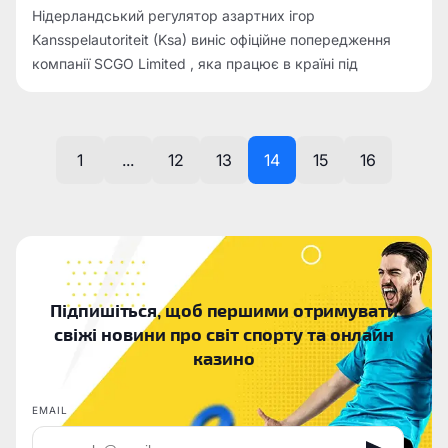
Нідерландський регулятор азартних ігор
Kansspelautoriteit (Ksa) виніс офіційне попередження
компанії SCGO Limited , яка працює в країні під
брендом Vbet , через виявлені порушення вимог
Закону про запобігання відмиванню коштів та
фінансуванню тероризму.
1
...
12
13
14
15
16
Підпишіться, щоб першими отримувати
свіжі новини про світ спорту та онлайн
казино
EMAIL