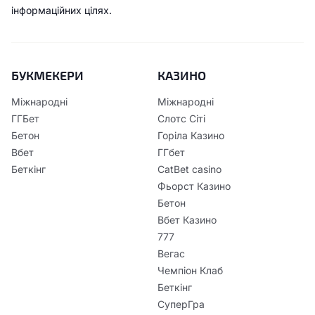
інформаційних цілях.
БУКМЕКЕРИ
КАЗИНО
Міжнародні
Міжнародні
ГГБет
Слотс Сіті
Бетон
Горіла Казино
Вбет
ГГбет
Беткінг
CatBet casino
Фьорст Казино
Бетон
Вбет Казино
777
Вегас
Чемпіон Клаб
Беткінг
СуперГра