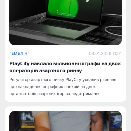
06.01.2026 11:01
ГЕМБЛІНГ
PlayCity наклало мільйонні штрафи на двох
операторів азартного ринку
Регулятор азартного ринку PlayCity ухвалив рішення
про накладення штрафних санкцій на двох
організаторів азартних ігор за недотримання
законодавчих вимог щодо взаємодії з контролюючим
органом.