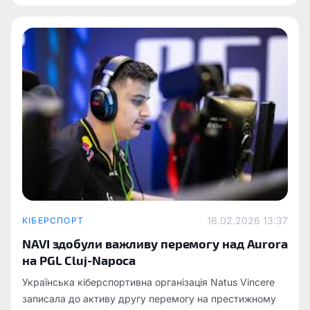
FIFA у межах екосистеми FIFAe.
16.02.2026 13:37
КІБЕРСПОРТ
NAVI здобули важливу перемогу над Aurora
на PGL Cluj-Napoca
Українська кіберспортивна організація Natus Vincere
записала до активу другу перемогу на престижному