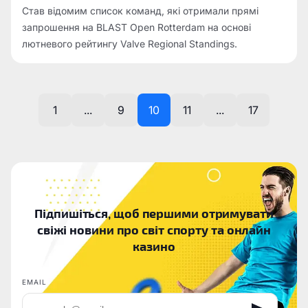
Став відомим список команд, які отримали прямі
запрошення на BLAST Open Rotterdam на основі
лютневого рейтингу Valve Regional Standings.
1
...
9
10
11
...
17
Підпишіться, щоб першими отримувати
свіжі новини про світ спорту та онлайн
казино
EMAIL