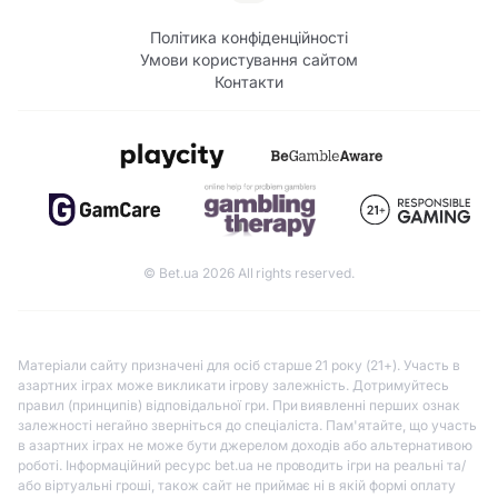
Політика конфіденційності
Умови користування сайтом
Контакти
© Bet.ua 2026 All rights reserved.
Матеріали сайту призначені для осіб старше 21 року (21+). Участь в
азартних іграх може викликати ігрову залежність. Дотримуйтесь
правил (принципів) відповідальної гри. При виявленні перших ознак
залежності негайно зверніться до спеціаліста. Пам'ятайте, що участь
в азартних іграх не може бути джерелом доходів або альтернативою
роботі. Інформаційний ресурс bet.ua не проводить ігри на реальні та/
або віртуальні гроші, також сайт не приймає ні в якій формі оплату