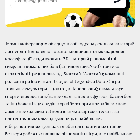
Термін «кіберспорт» об'єднує в собі одразу декілька категорій
дисциплін. Відповідно до загальноприйнятої міжнародної
класифікації, сюди входять: 3D-шутери й різноманітні
симуляції командних боїв (за типом гри CS:GO); тактико-
стратегічні ігри (наприклад, Starcraft, Warcraft); командні
рольові ігри (на кшталт League of Legends и Dota 2); ігри-
технічні симулятори — (авто-, авіаперегони); симулятори
спортивних змагань (наприклад, таких, як футбол, баскетбол
та ін.).Кожен із цих видів ігор кіберспорту приваблює свою
армію прихильників. З величезним азартом стежать за
протистоянням команд-учасниць в найбільших
кіберспортивних турнірах і любителі спортивних ставок.
Беттери роблять ставки на різноманітні ігри, але найбільшою