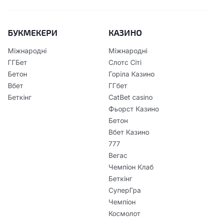
БУКМЕКЕРИ
КАЗИНО
Міжнародні
Міжнародні
ГГБет
Слотс Сіті
Бетон
Горіла Казино
Вбет
ГГбет
Беткінг
CatBet casino
Фьорст Казино
Бетон
Вбет Казино
777
Вегас
Чемпіон Клаб
Беткінг
СуперГра
Чемпіон
Космолот