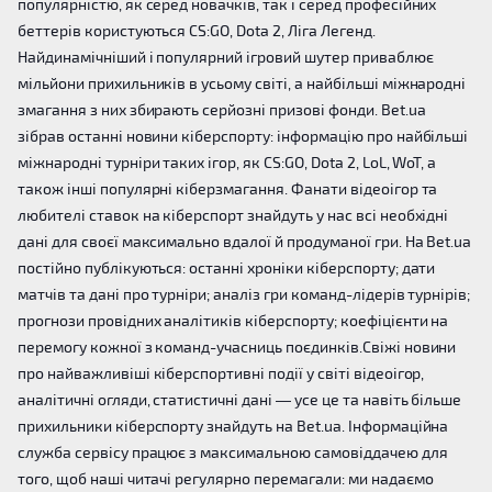
популярністю, як серед новачків, так і серед професійних
беттерів користуються CS:GO, Dota 2, Ліга Легенд.
Найдинамічніший і популярний ігровий шутер приваблює
мільйони прихильників в усьому світі, а найбільші міжнародні
змагання з них збирають серйозні призові фонди. Bet.ua
зібрав останні новини кіберспорту: інформацію про найбільші
міжнародні турніри таких ігор, як CS:GO, Dota 2, LoL, WoT, а
також інші популярні кіберзмагання. Фанати відеоігор та
любителі ставок на кіберспорт знайдуть у нас всі необхідні
дані для своєї максимально вдалої й продуманої гри. На Bet.ua
постійно публікуються: останні хроніки кіберспорту; дати
матчів та дані про турніри; аналіз гри команд-лідерів турнірів;
прогнози провідних аналітиків кіберспорту; коефіцієнти на
перемогу кожної з команд-учасниць поєдинків.Свіжі новини
про найважливіші кіберспортивні події у світі відеоігор,
аналітичні огляди, статистичні дані — усе це та навіть більше
прихильники кіберспорту знайдуть на Bet.ua. Інформаційна
служба сервісу працює з максимальною самовіддачею для
того, щоб наші читачі регулярно перемагали: ми надаємо