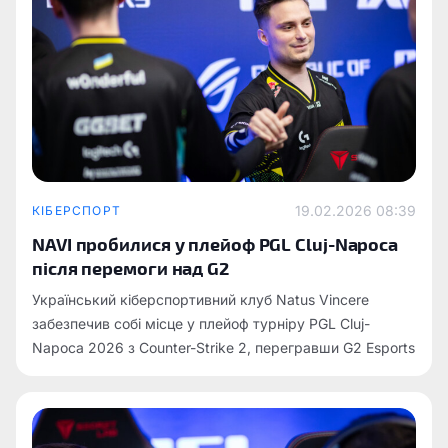
19.02.2026 08:39
КІБЕРСПОРТ
NAVI пробилися у плейоф PGL Cluj-Napoca
після перемоги над G2
Український кіберспортивний клуб Natus Vincere
забезпечив собі місце у плейоф турніру PGL Cluj-
Napoca 2026 з Counter-Strike 2, перегравши G2 Esports
у вирішальному матчі групової стадії.