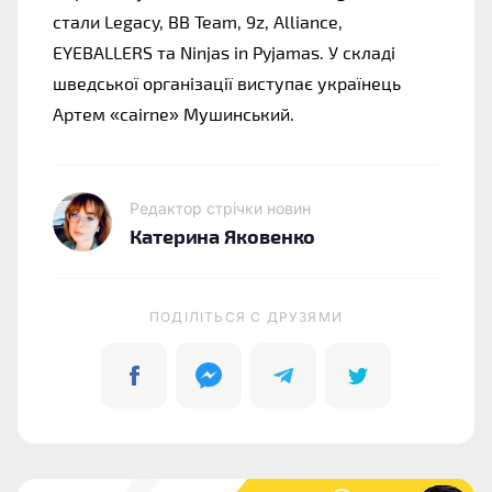
стали Legacy, BB Team, 9z, Alliance, 
EYEBALLERS та Ninjas in Pyjamas. У складі 
шведської організації виступає українець 
Артем «cairne» Мушинський.
Редактор стрічки новин
Катерина Яковенко
ПОДІЛІТЬСЯ C ДРУЗЯМИ