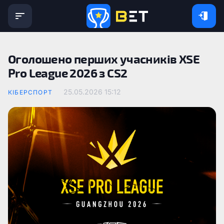
Оголошено перших учасників XSE
Pro League 2026 з CS2
25.05.2026 15:12
КІБЕРСПОРТ