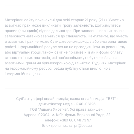
Матеріали сайту призначені для осіб старше 21 року (21+). Участь в
азартних іграх може викликати ігрову залежність. Дотримуйтесь
правил (принципів) відповідальної гри. При виявленні перших ознак
залежності негайно зверніться до спеціаліста. Пам'ятайте, що участь
в азартних іграх не може бути джерелом доходів або альтернативою
роботі. Інформаційний ресурс bet.ua не проводить ігри на реальні та/
або віртуальні гроші, також сайт не приймає ні в якій формі оплату
ставок та інших платежів, які пов’язані/можуть бути пов’язані з
азартними іграми чи букмекерською діяльністю. Будь-які матеріали
на інформаційному ресурсі bet.ua публікуються виключно в
інформаційних цілях.
Субʼєкт у сфері онлайн-медіа; назва онлайн медіа: "BET";
ідентифікатор медіа - R40-06126.
ТОВ "Адвайз Україна". Усі права захищені.
Адреса: 02094, м. Київ, бульв. Верховної Ради, 22
Телефон: +380 66 048 73 97
Електрона пошта:
pr@bet.ua