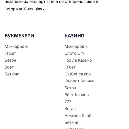
незалежних експертів; все це створено лише в
інформаційних цілях.
БУКМЕКЕРИ
КАЗИНО
Міжнародні
Міжнародні
ГГБет
Слотс Сіті
Бетон
Горіла Казино
Вбет
ГГбет
Беткінг
CatBet casino
Фьорст Казино
Бетон
Вбет Казино
777
Вегас
Чемпіон Клаб
Беткінг