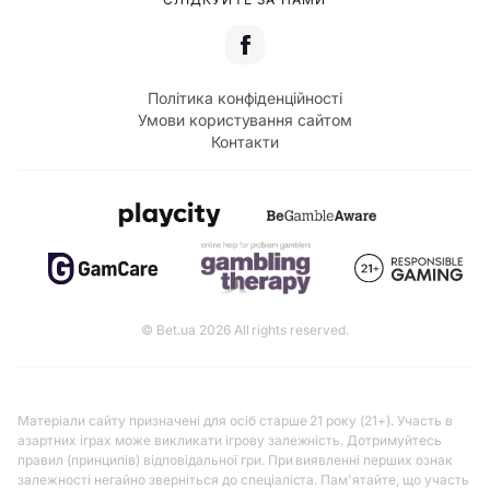
Політика конфіденційності
Умови користування сайтом
Контакти
© Bet.ua 2026 All rights reserved.
Матеріали сайту призначені для осіб старше 21 року (21+). Участь в
азартних іграх може викликати ігрову залежність. Дотримуйтесь
правил (принципів) відповідальної гри. При виявленні перших ознак
залежності негайно зверніться до спеціаліста. Пам'ятайте, що участь