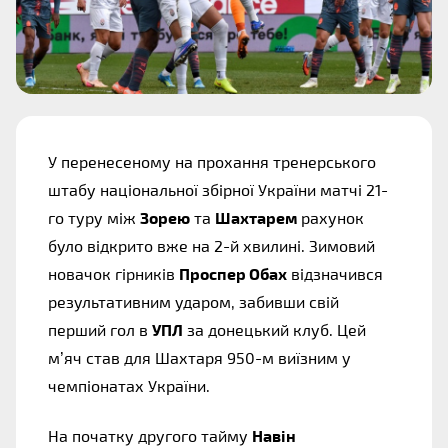
У перенесеному на прохання тренерського
штабу національної збірної України матчі 21-
го туру між
Зорею
та
Шахтарем
рахунок
було відкрито вже на 2-й хвилині. Зимовий
новачок гірників
Проспер Обах
відзначився
результативним ударом, забивши свій
перший гол в
УПЛ
за донецький клуб. Цей
м’яч став для Шахтаря 950-м виїзним у
чемпіонатах України.
На початку другого тайму
Навін