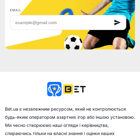
EMAIL
Bet.ua є незалежним ресурсом, який не контролюється
будь-яким оператором азартних ігор або іншою установою.
Ми чесно створюємо наші огляди і керівництва,
спираючись тільки на власні знання і оцінки наших