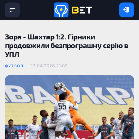
Зоря - Шахтар 1:2. Гірники
продовжили безпрограшну серію в
УПЛ
23.04.2026 21:02
ФУТБОЛ