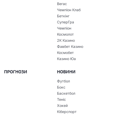
Вегас
Чемпіон Клаб
Беткінг
СуперГра
Чемпіон
Космолот
2К Казино
Фавбет Казино
Космобет
Казино Юа
ПРОГНОЗИ
НОВИНИ
Футбол
Бокс
Баскетбол
Теніс
Хокей
Кіберспорт