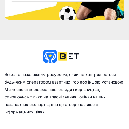
Bet.ua є незалежним ресурсом, який не контролюється
будь-яким оператором азартних ігор або іншою установою.
Ми чесно створюємо наші огляди і керівництва,
спираючись тільки на власні знання і оцінки наших
незалежних експертів; все це створено лише в
інформаційних цілях.