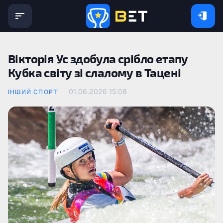
Вікторія Ус здобула срібло етапу
Кубка світу зі слалому в Тацені
01.06.2026 15:08
ІНШИЙ СПОРТ