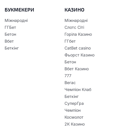
БУКМЕКЕРИ
КАЗИНО
Міжнародні
Міжнародні
ГГБет
Слотс Сіті
Бетон
Горіла Казино
Вбет
ГГбет
Беткінг
CatBet casino
Фьорст Казино
Бетон
Вбет Казино
777
Вегас
Чемпіон Клаб
Беткінг
СуперГра
Чемпіон
Космолот
2К Казино