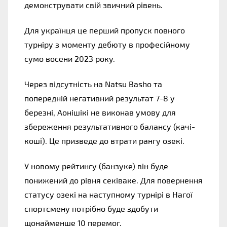
демонструвати свій звичний рівень.
Для українця це перший пропуск повного 
турніру з моменту дебюту в професійному 
сумо восени 2023 року.
Через відсутність на Natsu Basho та 
попередній негативний результат 7-8 у 
березні, Аонішікі не виконав умову для 
збереження результативного балансу (качі-
коші). Це призведе до втрати рангу озекі.
У новому рейтингу (банзуке) він буде 
понижений до рівня секіваке. Для повернення 
статусу озекі на наступному турнірі в Нагої 
спортсмену потрібно буде здобути 
щонайменше 10 перемог.