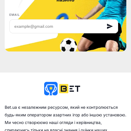
EMAIL
Bet.ua є незалежним ресурсом, який не контролюється
будь-яким оператором азартних ігор або іншою установою.
Ми чесно створюємо наші огляди і керівництва,
спираючись тільки на власні знання і оцінки наших