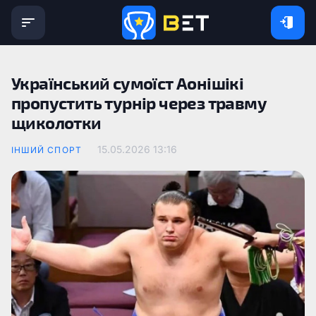
Український сумоїст Аонішікі
пропустить турнір через травму
щиколотки
15.05.2026 13:16
ІНШИЙ СПОРТ