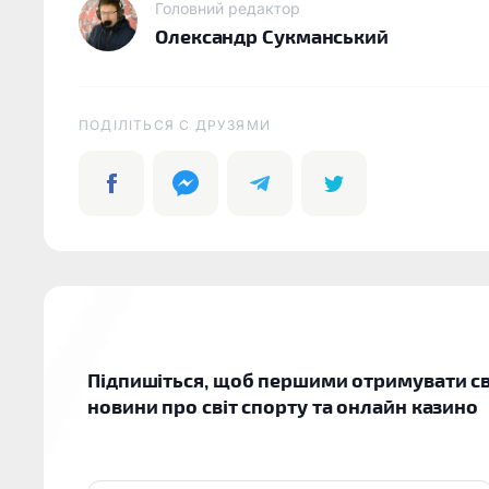
Головний редактор
Олександр Сукманський
ПОДІЛІТЬСЯ C ДРУЗЯМИ
Підпишіться, щоб першими отримувати св
новини про світ спорту та онлайн казино
EMAIL