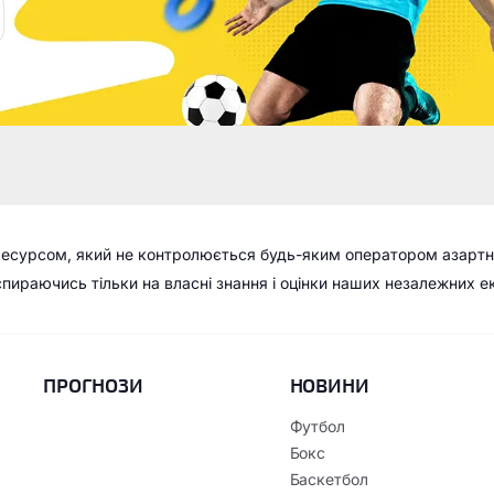
ресурсом, який не контролюється будь-яким оператором азартн
 спираючись тільки на власні знання і оцінки наших незалежних е
ПРОГНОЗИ
НОВИНИ
Футбол
Бокс
Баскетбол