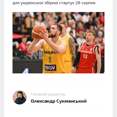
для української збірної стартує 28 серпня.
Головний редактор
Олександр Сукманський