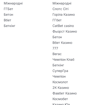
Міжнародні
Міжнародні
ГГБет
Слотс Сіті
Бетон
Горіла Казино
Вбет
ГГбет
Беткінг
CatBet casino
Фьорст Казино
Бетон
Вбет Казино
777
Вегас
Чемпіон Клаб
Беткінг
СуперГра
Чемпіон
Космолот
2К Казино
Фавбет Казино
Космобет
Казино Юа