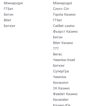
Міжнародні
Міжнародні
ГГБет
Слотс Сіті
Бетон
Горіла Казино
Вбет
ГГбет
Беткінг
CatBet casino
Фьорст Казино
Бетон
Вбет Казино
777
Вегас
Чемпіон Клаб
Беткінг
СуперГра
Чемпіон
Космолот
2К Казино
Фавбет Казино
Космобет
Казино Юа