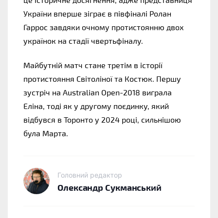
України вперше зіграє в півфіналі Ролан
Гаррос завдяки очному протистоянню двох
українок на стадії чвертьфіналу.
Майбутній матч стане третім в історії
протистояння Світоліної та Костюк. Першу
зустріч на Australian Open-2018 виграла
Еліна, тоді як у другому поєдинку, який
відбувся в Торонто у 2024 році, сильнішою
була Марта.
Головний редактор
Олександр Сукманський