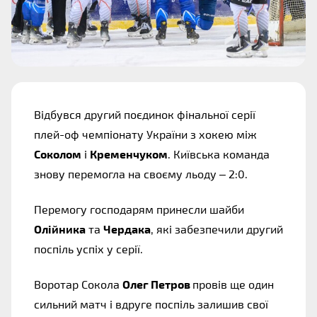
Відбувся другий поєдинок фінальної серії
плей-оф чемпіонату України з хокею між
Соколом
і
Кременчуком
. Київська команда
знову перемогла на своєму льоду – 2:0.
Перемогу господарям принесли шайби
Олійника
та
Чердака
, які забезпечили другий
поспіль успіх у серії.
Воротар Сокола
Олег Петров
провів ще один
сильний матч і вдруге поспіль залишив свої