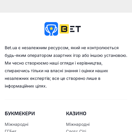
Bet.ua є незалежним ресурсом, який не контролюється
будь-яким оператором азартних ігор або іншою установою.
Ми чесно створюємо наші огляди і керівництва,
спираючись тільки на власні знання і оцінки наших
незалежних експертів; все це створено лише в
інформаційних цілях.
БУКМЕКЕРИ
КАЗИНО
Міжнародні
Міжнародні
ГГБет
Слотс Сіті