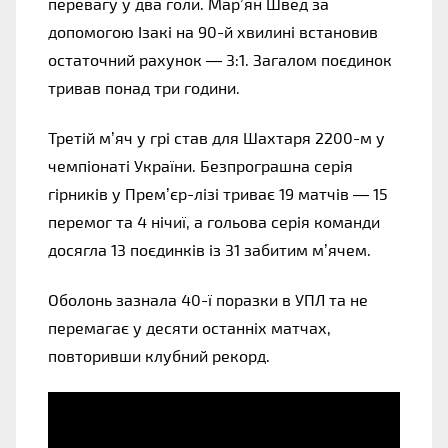
перевагу у два голи. Мар’ян Швед за
допомогою Ізакі на 90-й хвилині встановив
остаточний рахунок — 3:1. Загалом поєдинок
тривав понад три години.
Третій м’яч у грі став для Шахтаря 2200-м у
чемпіонаті України. Безпрограшна серія
гірників у Прем’єр-лізі триває 19 матчів — 15
перемог та 4 нічиї, а гольова серія команди
досягла 13 поєдинків із 31 забитим м’ячем.
Оболонь зазнала 40-ї поразки в УПЛ та не
перемагає у десяти останніх матчах,
повторивши клубний рекорд.