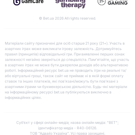
© Bet.ua 2026 All rights reserved.
Матеріали сайту призначені для осіб старше 21 року (21+). Участь в
азартних іграх може викликати ігрову залежність. Дотримуйтесь
правил (принципів) відповідальної гри. При виявленні перших ознак
залежності негайно зверніться до спеціаліста. Пам'ятайте, що участь
в азартних іграх не може бути джерелом доходів або альтернативою
роботі. Інформаційний ресурс bet.ua не проводить ігри на реальні та/
або віртуальні гроші, також сайт не приймає ні в якій формі оплату
ставок та інших платежів, які пов’язані/можуть бути пов’язані з
азартними іграми чи букмекерською діяльністю. Будь-які матеріали
на інформаційному ресурсі bet.ua публікуються виключно в
інформаційних цілях.
Субʼєкт у сфері онлайн-медіа; назва онлайн медіа: "BET";
ідентифікатор медіа - R40-06126.
ТОВ "Адвайз Україна". Усі права захищені.