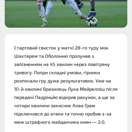
Стартовий свисток у матчі 28-го туру між
Шахтарем та Оболонню пролунав з
запізненням на 45 хвилин через повітряну
тривогу. Попри складні умови, гірники
розпочали гру дуже результативно. Уже на
10-й хвилині бразилець Лука Мейрелліш після
передачі Педріньйо відкрив рахунок, а ще за
чотири хвилини захисник Алаа Грам
підключився до атаки та точно пробив з-за
меж штрафного майданчика киян — 2:0.