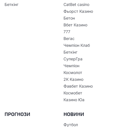
Беткінг
CatBet casino
Фьорст Казино
Бетон
Вбет Казино
777
Вегас
Чемпіон Клаб
Беткінг
СуперГра
Чемпіон
Космолот
2К Казино
Фавбет Казино
Космобет
Казино Юа
ПРОГНОЗИ
НОВИНИ
Футбол