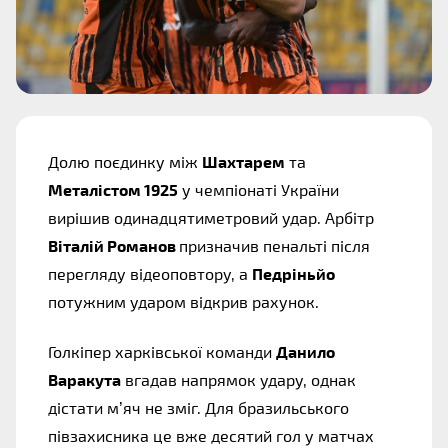
Долю поєдинку між
Шахтарем
та
Металістом 1925
у чемпіонаті України
вирішив одинадцятиметровий удар. Арбітр
Віталій Романов
призначив пенальті після
перегляду відеоповтору, а
Педріньйо
потужним ударом відкрив рахунок.
Голкіпер харківської команди
Данило
Варакута
вгадав напрямок удару, однак
дістати м’яч не зміг. Для бразильського
півзахисника це вже десятий гол у матчах