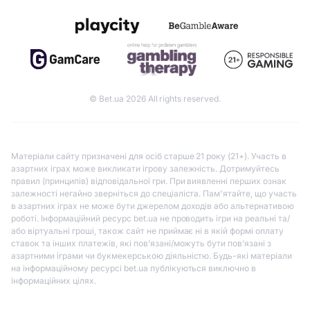
© Bet.ua 2026 All rights reserved.
Матеріали сайту призначені для осіб старше 21 року (21+). Участь в
азартних іграх може викликати ігрову залежність. Дотримуйтесь
правил (принципів) відповідальної гри. При виявленні перших ознак
залежності негайно зверніться до спеціаліста. Пам'ятайте, що участь
в азартних іграх не може бути джерелом доходів або альтернативою
роботі. Інформаційний ресурс bet.ua не проводить ігри на реальні та/
або віртуальні гроші, також сайт не приймає ні в якій формі оплату
ставок та інших платежів, які пов’язані/можуть бути пов’язані з
азартними іграми чи букмекерською діяльністю. Будь-які матеріали
на інформаційному ресурсі bet.ua публікуються виключно в
інформаційних цілях.