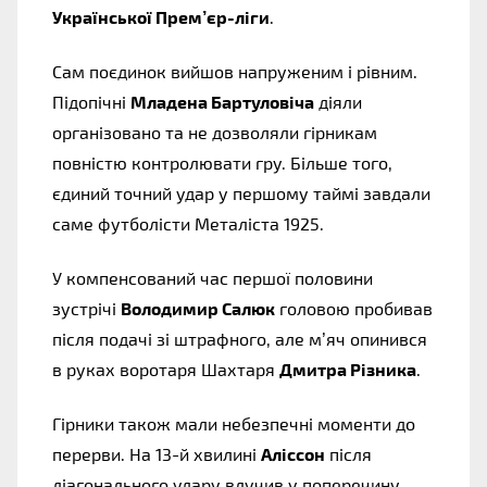
Української Прем’єр-ліги
.
Сам поєдинок вийшов напруженим і рівним.
Підопічні
Младена Бартуловіча
діяли
організовано та не дозволяли гірникам
повністю контролювати гру. Більше того,
єдиний точний удар у першому таймі завдали
саме футболісти Металіста 1925.
У компенсований час першої половини
зустрічі
Володимир Салюк
головою пробивав
після подачі зі штрафного, але м’яч опинився
в руках воротаря Шахтаря
Дмитра Різника
.
Гірники також мали небезпечні моменти до
перерви. На 13-й хвилині
Аліссон
після
діагонального удару влучив у поперечину.