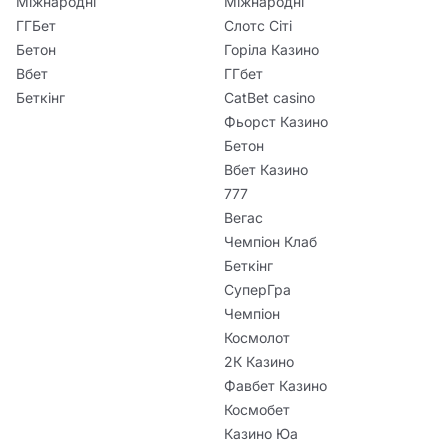
Міжнародні
Міжнародні
ГГБет
Слотс Сіті
Бетон
Горіла Казино
Вбет
ГГбет
Беткінг
CatBet casino
Фьорст Казино
Бетон
Вбет Казино
777
Вегас
Чемпіон Клаб
Беткінг
СуперГра
Чемпіон
Космолот
2К Казино
Фавбет Казино
Космобет
Казино Юа