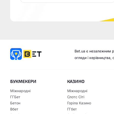
Bet.ua є незалежним 
огляди і керівництва,
БУКМЕКЕРИ
КАЗИНО
Міжнародні
Міжнародні
ГГБет
Слотс Сіті
Бетон
Горіла Казино
Вбет
ГГбет