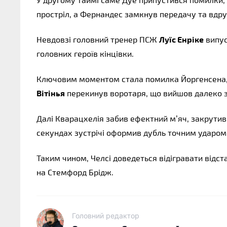
простріл, а Фернандес замкнув передачу та вдру
Невдовзі головний тренер ПСЖ
Луїс Енріке
випус
головних героїв кінцівки.
Ключовим моментом стала помилка Йоргенсена, я
Вітінья
перекинув воротаря, що вийшов далеко з в
Далі Кварацхелія забив ефектний м’яч, закрути
секундах зустрічі оформив дубль точним ударом 
Таким чином, Челсі доведеться відігравати відста
на Стемфорд Брідж.
Головний редактор