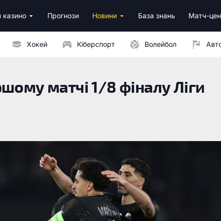
 казино
Прогнози
Новини
База знань
Матч-цен
за реєстрацію
м депозитом
Хокей
Кіберспорт
Волейбол
Авт
шому матчі 1/8 фіналу Ліги