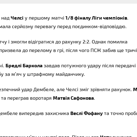
 над
Челсі
у першому матчі
1/8 фіналу Ліги чемпіонів
.
имала серйозну перевагу перед поєдинком-відповіддю.
чу і змогли відігратися до рахунку 2:2. Однак помилка
 призвела до перелому в грі, після чого ПСЖ забив ще тричі
чі.
Бредлі Баркола
завдав потужного удару після передачі
бу за м’яч у штрафному майданчику.
езпечний удар Дембеле, але Челсі зміг зрівняти рахунок.
М
та переграв воротаря
Матвія Сафонова
.
Дембеле випередив захисника
Веслі Фофану
та точно проб
втративши м’яч у центрі поля. Після цього
Нету
виконав