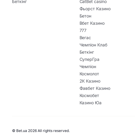
Беткінг
CatBet casino
Фьорст Казино
Бетон
Вбет Казино
777
Вегас
Чемпіон Клаб
Беткінг
СуперГра
Чемпіон
Космолот
2К Казино
Фавбет Казино
Космобет
Казино Юа
© Bet.ua 2026 All rights reserved.