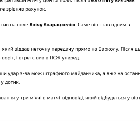
ге зрівняв рахунок.
тив на поле
Хвічу Кварацхелію
. Саме він став одним з
кий віддав неточну передачу прямо на Барколу. Після ц
оріт, і втретє вивів ПСЖ уперед.
вши удар з-за меж штрафного майданчика, а вже на останн
у дотик.
вання у три м’ячі в матчі-відповіді, який відбудеться у вів