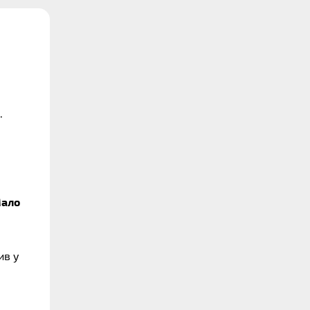
.
ало
ив у