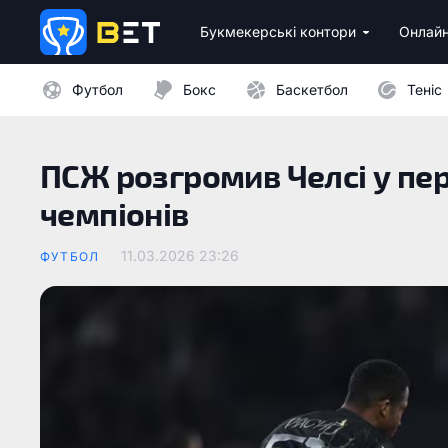
Букмекерські контори
Онлайн
Ліцензійні букмекери України
Бездепозитні бонуси 
Казино з мінімальни
Футбол
Бокс
Баскетбол
Теніс
ПСЖ розгромив Челсі у пер
чемпіонів
11.03.2026 23:26
ФУТБОЛ