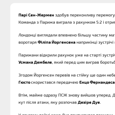
Парі Сен-Жермен
здобув переконливу перемогу
Команда з Парижа виграла з рахунком 5:2 і отр
Лондонці виглядали впевнено більшу частину мат
воротаря
Філіпа Йоргенсена
наприкінці зустрічі
Парижани відкрили рахунок уже на старті зустрі
Усмана Дембеле
, який перед цим виграв бороть
Згодом Йоргенсен перевів на стійку ще один неб
Гюсто
скористався передачею
Енцо Фернандеса
Втім, майже одразу ПСЖ знову вийшов уперед. 
кут після атаки, яку розпочав
Дезіре Дуe
.
У другому таймі саме Дуe припустився помилки, 