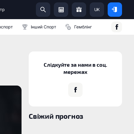
тр
UK
Допоможи Українській Армії:
оспорт
Інший Спорт
Гемблінг
Слідкуйте за нами в соц.
мережах
Свіжий прогноз