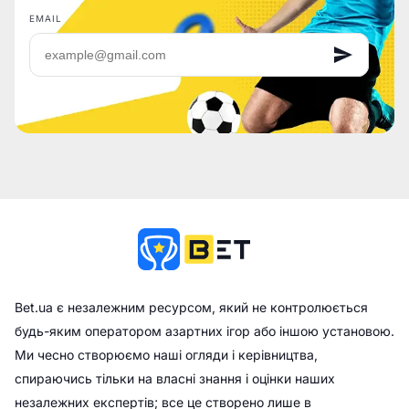
EMAIL
Bet.ua є незалежним ресурсом, який не контролюється
будь-яким оператором азартних ігор або іншою установою.
Ми чесно створюємо наші огляди і керівництва,
спираючись тільки на власні знання і оцінки наших
незалежних експертів; все це створено лише в