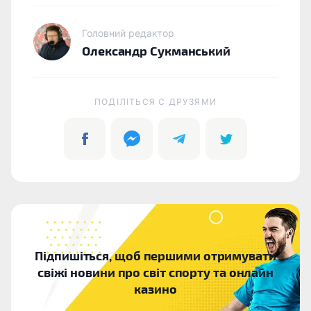
Головний редактор
Олександр Сукманський
ПОДІЛІТЬСЯ C ДРУЗЯМИ
Підпишіться, щоб першими отримувати
свіжі новини про світ спорту та онлайн
казино