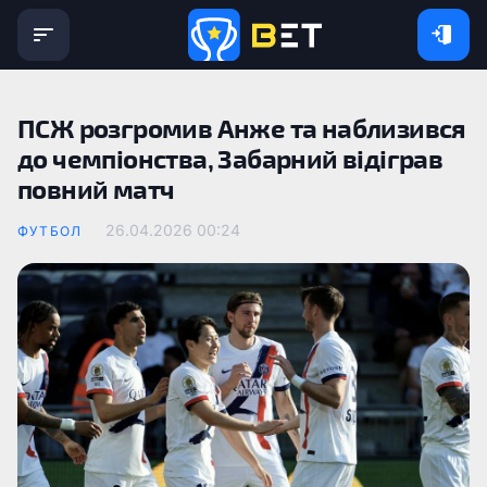
ПСЖ розгромив Анже та наблизився
до чемпіонства, Забарний відіграв
повний матч
26.04.2026 00:24
ФУТБОЛ