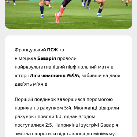
Французький
ПСЖ
та
німецька
Баварія
провели
найрезультативніший півфінальний матч в
історії
Ліги чемпіонів УЄФА
, забивши на двох
дев’ять м’ячів.
Перший поєдинок завершився перемогою
парижан з рахунком 5:4. Мюнхенці відкрили
рахунок і повели 1:0, однак згодом
поступалися 2:5. Наприкінці зустрічі Баварія
змогла скоротити відставання до мінімуму.