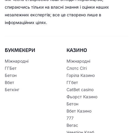
спираючись тільки на власні знання і оцінки наших
незалежних експертів; все це створено лише в
інформаційних цілях.
БУКМЕКЕРИ
КАЗИНО
Міжнародні
Міжнародні
ГГБет
Слотс Сіті
Бетон
Горіла Казино
Вбет
ГГбет
Беткінг
CatBet casino
Фьорст Казино
Бетон
Вбет Казино
777
Вегас
Чемпіон Клаб