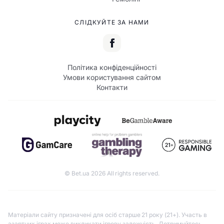
СЛІДКУЙТЕ ЗА НАМИ
Політика конфіденційності
Умови користування сайтом
Контакти
© Bet.ua 2026 All rights reserved.
Матеріали сайту призначені для осіб старше 21 року (21+). Участь в
азартних іграх може викликати ігрову залежність. Дотримуйтесь