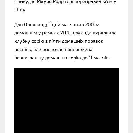
стійку, де Мауро Родрігеш переправив м’яч у
сітку.
Для Олександрії цей матч став 200-м
домашнім у рамках УПЛ. Команда перервала
клубну серію з п’яти домашніх поразок
поспіль, але водночас продовжила
безвиграшну домашню серію до 11 матчів.