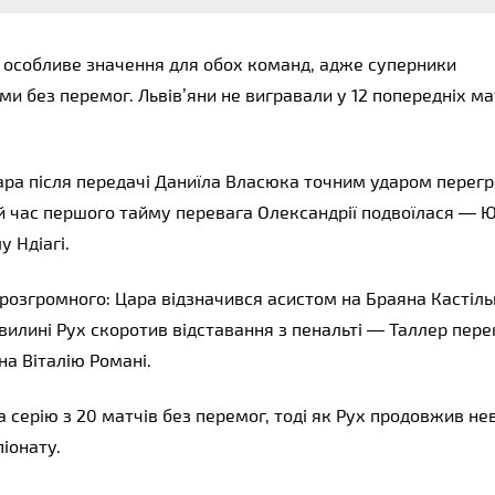
 особливе значення для обох команд, адже суперники
и без перемог. Львів’яни не вигравали у 12 попередніх ма
 Цара після передачі Даниїла Власюка точним ударом перег
й час першого тайму перевага Олександрії подвоїлася — Ю
у Ндіагі.
 розгромного: Цара відзначився асистом на Браяна Кастіль
 хвилині Рух скоротив відставання з пенальті — Таллер пере
а Віталію Романі.
а серію з 20 матчів без перемог, тоді як Рух продовжив не
іонату.