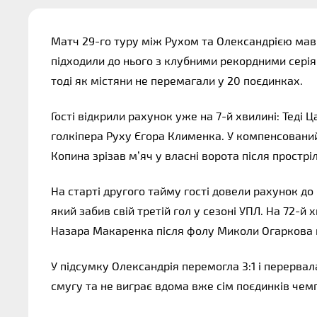
Матч 29-го туру між Рухом та Олександрією мав
підходили до нього з клубними рекордними серіям
тоді як містяни не перемагали у 20 поєдинках.
Гості відкрили рахунок уже на 7-й хвилині: Теді
голкіпера Руху Єгора Клименка. У компенсовани
Копина зрізав м’яч у власні ворота після простріл
На старті другого тайму гості довели рахунок до
який забив свій третій гол у сезоні УПЛ. На 72-й
Назара Макаренка після фолу Миколи Огаркова н
У підсумку Олександрія перемогла 3:1 і перервал
смугу та не виграє вдома вже сім поєдинків чемп