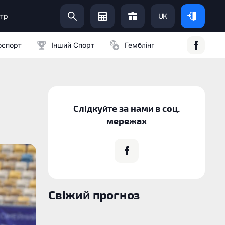
тр
UK
Допоможи Українській Армії:
оспорт
Інший Спорт
Гемблінг
Слідкуйте за нами в соц.
мережах
Свіжий прогноз