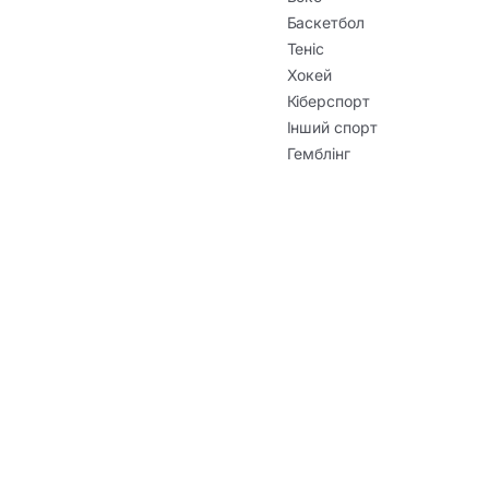
Баскетбол
Теніс
Хокей
Кіберспорт
Інший спорт
Гемблінг