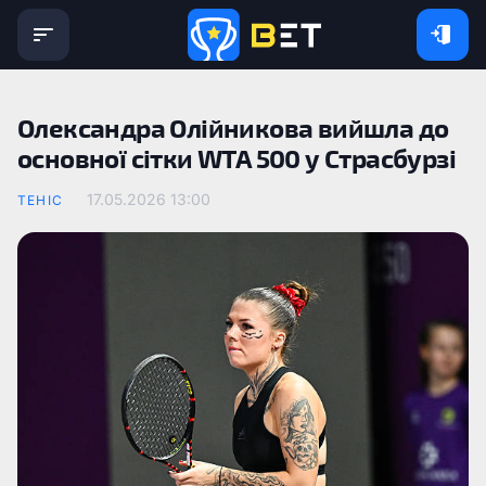
Олександра Олійникова вийшла до
основної сітки WTA 500 у Страсбурзі
17.05.2026 13:00
ТЕНІС