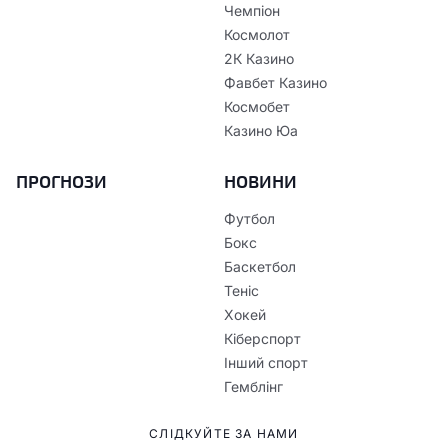
Чемпіон
Космолот
2К Казино
Фавбет Казино
Космобет
Казино Юа
ПРОГНОЗИ
НОВИНИ
Футбол
Бокс
Баскетбол
Теніс
Хокей
Кіберспорт
Інший спорт
Гемблінг
СЛІДКУЙТЕ ЗА НАМИ