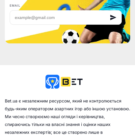
EMAIL
Bet.ua є незалежним ресурсом, який не контролюється
будь-яким оператором азартних ігор або іншою установою.
Ми чесно створюємо наші огляди і керівництва,
спираючись тільки на власні знання і оцінки наших
незалежних експертів; все це створено лише в