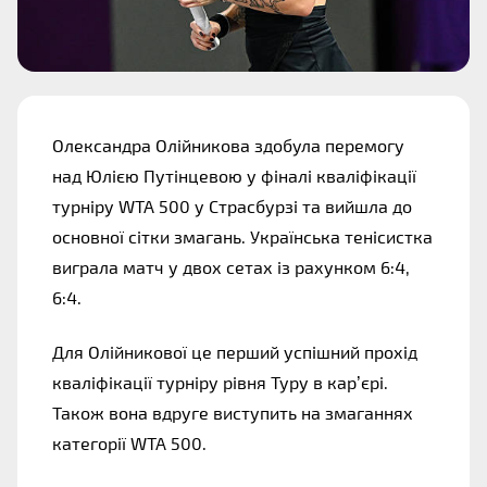
Олександра Олійникова
здобула перемогу
над
Юлією Путінцевою
у фіналі кваліфікації
турніру WTA 500 у Страсбурзі та вийшла до
основної сітки змагань. Українська тенісистка
виграла матч у двох сетах із рахунком 6:4,
6:4.
Для Олійникової це перший успішний прохід
кваліфікації турніру рівня Туру в кар’єрі.
Також вона вдруге виступить на змаганнях
категорії WTA 500.