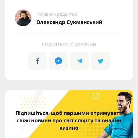
Головний редактор
Олександр Сукманський
ПОДІЛІТЬСЯ C ДРУЗЯМИ
Підпишіться, щоб першими отримувати
свіжі новини про світ спорту та онлайн
казино