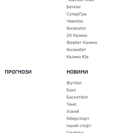
Беткінг
СуперГра
Чемпіон
Космолот
2К Казино
Фавбет Казино
Космобет
Казино Юа
ПРОГНОЗИ
НОВИНИ
Футбол
Бокс
Баскетбол
Теніс
Хокей
Кіберспорт
Інший спорт
Гемблінг