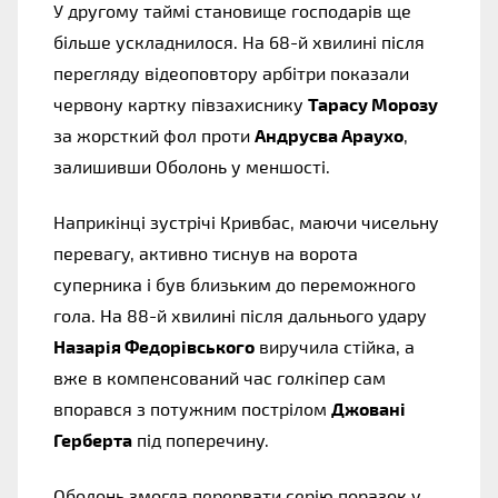
У другому таймі становище господарів ще
більше ускладнилося. На 68-й хвилині після
перегляду відеоповтору арбітри показали
червону картку півзахиснику
Тарасу Морозу
за жорсткий фол проти
Андрусва Араухо
,
залишивши Оболонь у меншості.
Наприкінці зустрічі Кривбас, маючи чисельну
перевагу, активно тиснув на ворота
суперника і був близьким до переможного
гола. На 88-й хвилині після дальнього удару
Назарія Федорівського
виручила стійка, а
вже в компенсований час голкіпер сам
впорався з потужним пострілом
Джовані
Герберта
під поперечину.
Оболонь змогла перервати серію поразок у