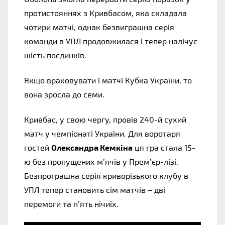
протистояннях з Кривбасом, яка складала
чотири матчі, однак безвиграшна серія
команди в УПЛ продовжилася і тепер налічує
шість поєдинків.
Якщо враховувати і матчі Кубка України, то
вона зросла до семи.
Кривбас, у свою чергу, провів 240-й сухий
матч у чемпіонаті України. Для воротаря
гостей
Олександра Кемкіна
ця гра стала 15-
ю без пропущених м’ячів у Прем’єр-лізі.
Безпрограшна серія криворізького клубу в
УПЛ тепер становить сім матчів – дві
перемоги та п’ять нічиїх.