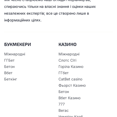
спираючись тільки на власні знання і оцінки наших
незалежних експертів; все це створено лише в
інформаційних цілях.
БУКМЕКЕРИ
КАЗИНО
Міжнародні
Міжнародні
ГГБет
Слотс Сіті
Бетон
Горіла Казино
Вбет
ГГбет
Беткінг
CatBet casino
Фьорст Казино
Бетон
Вбет Казино
777
Вегас
Чемпіон Клаб