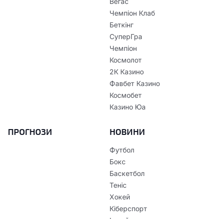
Вегас
Чемпіон Клаб
Беткінг
СуперГра
Чемпіон
Космолот
2К Казино
Фавбет Казино
Космобет
Казино Юа
ПРОГНОЗИ
НОВИНИ
Футбол
Бокс
Баскетбол
Теніс
Хокей
Кіберспорт