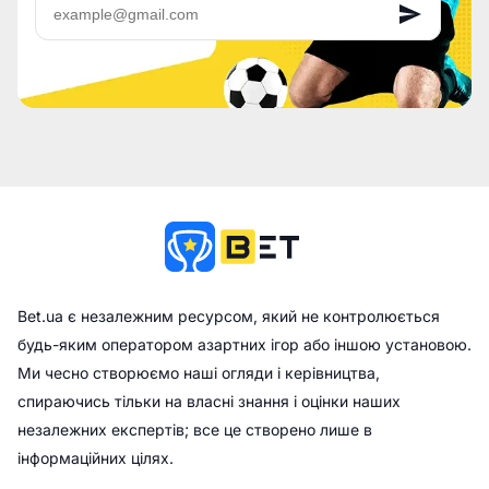
Bet.ua є незалежним ресурсом, який не контролюється
будь-яким оператором азартних ігор або іншою установою.
Ми чесно створюємо наші огляди і керівництва,
спираючись тільки на власні знання і оцінки наших
незалежних експертів; все це створено лише в
інформаційних цілях.