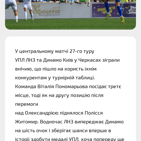
У центральному матчі 27-го туру
УПЛ
ЛНЗ
та
Динамо Київ
у Черкасах зіграли
внічию, що пішло на користь їхнім
конкурентам у турнірній таблиці.
Команда
Віталія Пономарьова
посідає третє
місце, тоді як на другу позицію після
перемоги
над
Олександрією
піднялося
Полісся
Житомир
. Водночас ЛНЗ випереджає Динамо
на шість очок і зберігає шанси вперше в
історії здобути медалі УПЛ, хоча попереду ще