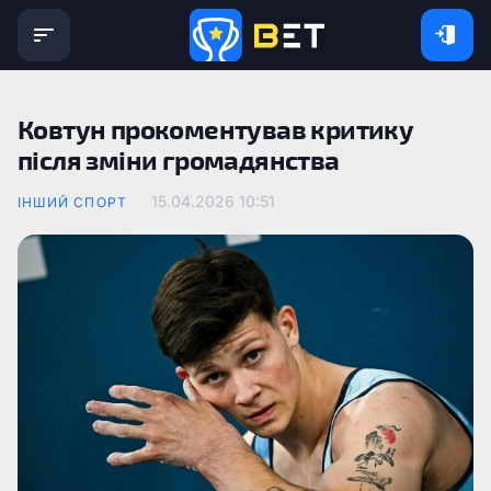
Ковтун прокоментував критику
після зміни громадянства
15.04.2026 10:51
ІНШИЙ СПОРТ