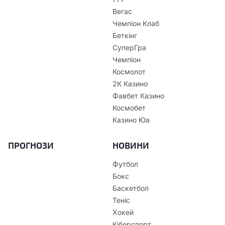
Вегас
Чемпіон Клаб
Беткінг
СуперГра
Чемпіон
Космолот
2К Казино
Фавбет Казино
Космобет
Казино Юа
ПРОГНОЗИ
НОВИНИ
Футбол
Бокс
Баскетбол
Теніс
Хокей
Кіберспорт