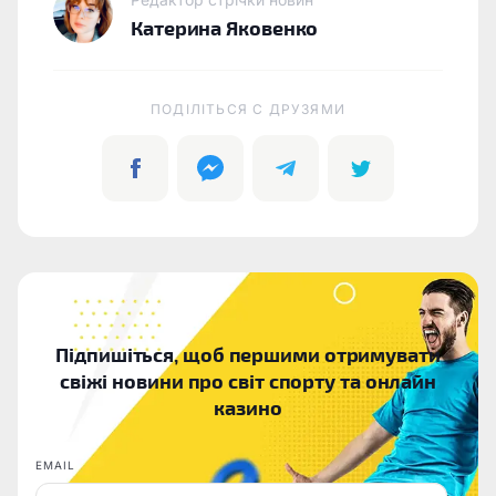
Катерина Яковенко
ПОДІЛІТЬСЯ C ДРУЗЯМИ
Підпишіться, щоб першими отримувати
свіжі новини про світ спорту та онлайн
казино
EMAIL