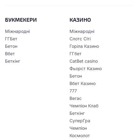
БУКМЕКЕРИ
КАЗИНО
Міжнародні
Міжнародні
ГГБет
Слотс Сіті
Бетон
Горіла Казино
Вбет
ГГбет
Беткінг
CatBet casino
Фьорст Казино
Бетон
Вбет Казино
777
Вегас
Чемпіон Клаб
Беткінг
СуперГра
Чемпіон
Космолот