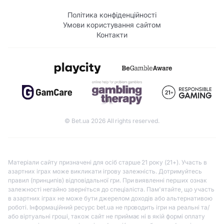
Політика конфіденційності
Умови користування сайтом
Контакти
© Bet.ua 2026 All rights reserved.
Матеріали сайту призначені для осіб старше 21 року (21+). Участь в
азартних іграх може викликати ігрову залежність. Дотримуйтесь
правил (принципів) відповідальної гри. При виявленні перших ознак
залежності негайно зверніться до спеціаліста. Пам'ятайте, що участь
в азартних іграх не може бути джерелом доходів або альтернативою
роботі. Інформаційний ресурс bet.ua не проводить ігри на реальні та/
або віртуальні гроші, також сайт не приймає ні в якій формі оплату