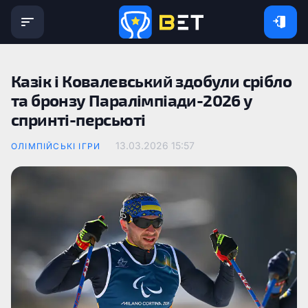
Казік і Ковалевський здобули срібло
та бронзу Паралімпіади-2026 у
спринті-персьюті
13.03.2026 15:57
ОЛІМПІЙСЬКІ ІГРИ