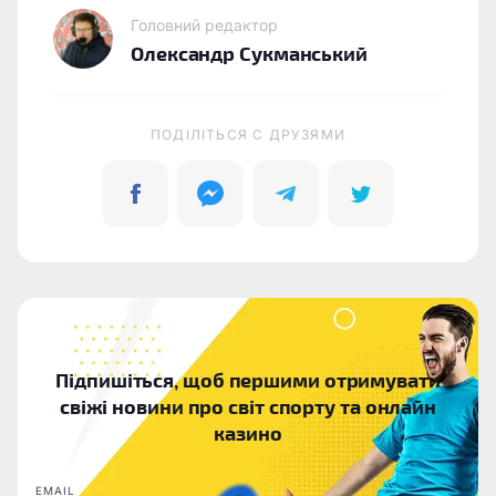
Головний редактор
Олександр Сукманський
ПОДІЛІТЬСЯ C ДРУЗЯМИ
Підпишіться, щоб першими отримувати
свіжі новини про світ спорту та онлайн
казино
EMAIL