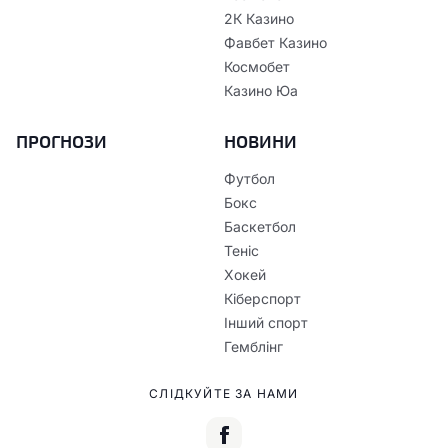
2К Казино
Фавбет Казино
Космобет
Казино Юа
ПРОГНОЗИ
НОВИНИ
Футбол
Бокс
Баскетбол
Теніс
Хокей
Кіберспорт
Інший спорт
Гемблінг
СЛІДКУЙТЕ ЗА НАМИ