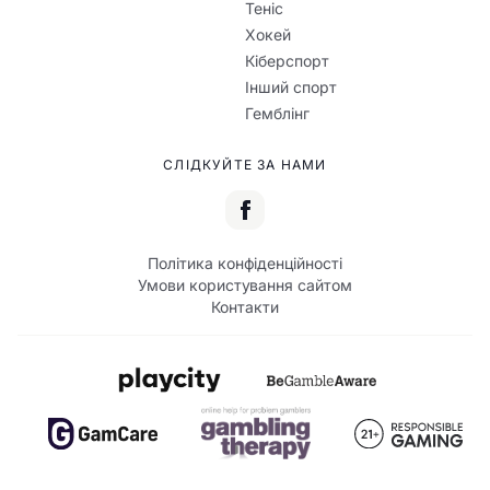
Теніс
Хокей
Кіберспорт
Інший спорт
Гемблінг
СЛІДКУЙТЕ ЗА НАМИ
Політика конфіденційності
Умови користування сайтом
Контакти