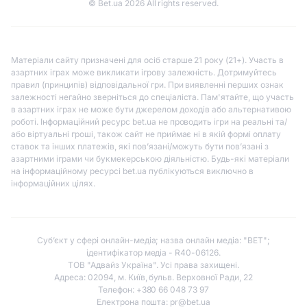
© Bet.ua 2026 All rights reserved.
Матеріали сайту призначені для осіб старше 21 року (21+). Участь в
азартних іграх може викликати ігрову залежність. Дотримуйтесь
правил (принципів) відповідальної гри. При виявленні перших ознак
залежності негайно зверніться до спеціаліста. Пам'ятайте, що участь
в азартних іграх не може бути джерелом доходів або альтернативою
роботі. Інформаційний ресурс bet.ua не проводить ігри на реальні та/
або віртуальні гроші, також сайт не приймає ні в якій формі оплату
ставок та інших платежів, які пов’язані/можуть бути пов’язані з
азартними іграми чи букмекерською діяльністю. Будь-які матеріали
на інформаційному ресурсі bet.ua публікуються виключно в
інформаційних цілях.
Субʼєкт у сфері онлайн-медіа; назва онлайн медіа: "BET";
ідентифікатор медіа - R40-06126.
ТОВ "Адвайз Україна". Усі права захищені.
Адреса: 02094, м. Київ, бульв. Верховної Ради, 22
Телефон: +380 66 048 73 97
Електрона пошта:
pr@bet.ua