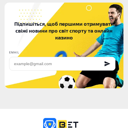
Підпишіться, щоб першими отримувати
свіжі новини про світ спорту та онлайн
казино
EMAIL