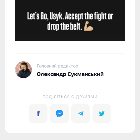
Головний редактор
Олександр Сукманський
ПОДІЛІТЬСЯ C ДРУЗЯМИ