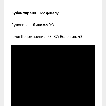
Кубок України. 1/2 фіналу
Буковина –
Динамо
0:3
Голи: Пономаренко, 23, 82; Волошин, 43