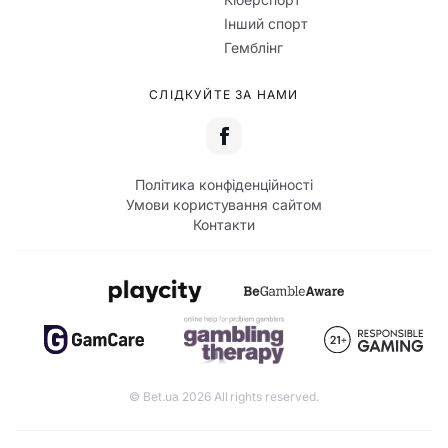
Інший спорт
Гемблінг
СЛІДКУЙТЕ ЗА НАМИ
Політика конфіденційності
Умови користування сайтом
Контакти
© Bet.ua 2026 All rights reserved.