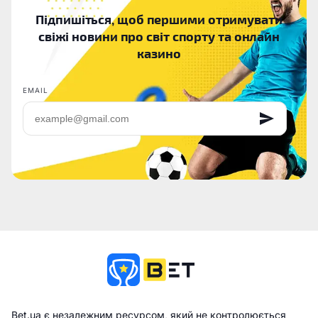
Підпишіться, щоб першими отримувати
свіжі новини про світ спорту та онлайн
казино
EMAIL
Bet.ua є незалежним ресурсом, який не контролюється